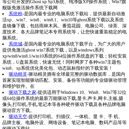
等公司开发的Ghost xp Sp3系统、纯净版XP操作系统，Win7旗
舰版免激活操作系统下载网
系统粉
-是国内最专业的电脑系统下载站，提供最新自动激
活xp、win7、win8、win8.1、win10等ghost系统下载以及系统
盘镜像下载，包括雨林木风、番茄花园、电脑公司、绿茶、深
度技术、各大品牌笔记本专用系统等，让您快速重装稳定的电
脑系统。
系统城
-是国内最专业的电脑系统下载平台，为广大的用户
提供免激活ghost win7系统下载，以及windows系列
xp/win8/win8.1/win10系统的64位操作系统盘的下载；轻松安装
系统，U盘装系统，快速无忧！同时网罗了各种win7主题包
win8、xp系统优化美化包、动态鼠标指针的下载安装！
驱动精灵
-驱动精灵拥有全球最完整的驱动数据库，是国内
首家实现智能驱动匹配、安装、备份等功能的专业级驱动管理
和维护软件。在
驱动下载之家
-提供适用于Windows 10、Win8、Win7等32位
或64位操作系统的最新万能驱动下载,显卡,声卡,网卡,主板,摄
像头,打印机,手机,笔记本等各种硬件驱动下载及各种品牌电脑
驱动官方下载。
驱动天空
-提供打印机、扫描仪、一体机、显 卡、手 机、
品牌主板、电脑外设、网络设备、笔记本电脑、数码产品等等
的驱动下载站