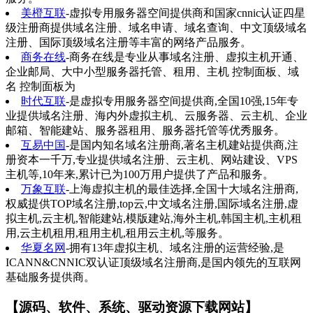
美橙互联
-虚拟专用服务器空间提供商和国家cnnic认证四星
级注册商提供域名注册、域名申请、域名查询、中文顶级域名
注册、国际顶级域名注册等丰富的网络产品服务。
商务在线
-商务在线是专业从事域名注册、虚拟主机开通、
企业邮局、大中小型服务器托管、租用、主机 控制面板、域
名 控制面板为
时代互联
-是虚拟专用服务器空间提供商,全国10强,15年专
业提供域名注册、海内外虚拟主机、云服务器、云主机、企业
邮箱、智能建站、服务器租用、服务器托管等优秀服务。
互易中国
-是国内知名域名注册商,著名主机建站提供商,注
册资本一千万,专业提供域名注册、云主机、网站建设、VPS
主机等,10年来,累计已为100万用户提供了产品和服务。
万象互联
-上海虚拟主机的最佳选择,全国十大域名注册商,
权威提供TOP域名注册,top云,中文域名注册,国际域名注册,虚
拟主机,云主机,智能建站,模版建站,海外主机,韩国主机,主机租
用,云主机租用,租用主机,租用云主机,等服务。
华夏名网
-拥有13年虚拟主机、域名注册的运营经验,是
ICANN&CNNIC双认证顶级域名注册商,是国内领先的互联网
基础服务提供商。
【源码、软件、系统、驱动资源下载网站】