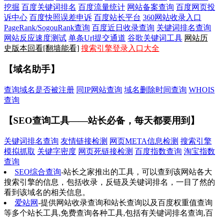
挖掘
百度关键词排名
百度流量统计
网站备案查询
百度网页投
诉中心
百度快照误差申诉
百度站长平台
360网站收录入口
PageRank/SogouRank查询
百度近日收录查询
关键词排名查询
网站反应速度测试
单条Url提交通道
谷歌关键词工具
网站历
史版本回看[翻墙能看]
搜索引擎登录入口大全
【域名助手】
查询域名是否被注册
同IP网站查询
域名删除时间查询
WHOIS
查询
【SEO查询工具——站长必备，每天都要用到】
关键词排名查询
友情链接检测
网页META信息检测
搜索引擎
模拟抓取
关键字密度
网页死链接检测
百度指数查询
淘宝指数
查询
SEO综合查询
-站长之家推出的工具，可以查到该网站各大
搜索引擎的信息，包括收录，反链及关键词排名，一目了然的
看到该域名的相关信息。
爱站网
-提供网站收录查询和站长查询以及百度权重值查询
等多个站长工具,免费查询各种工具,包括有关键词排名查询,百