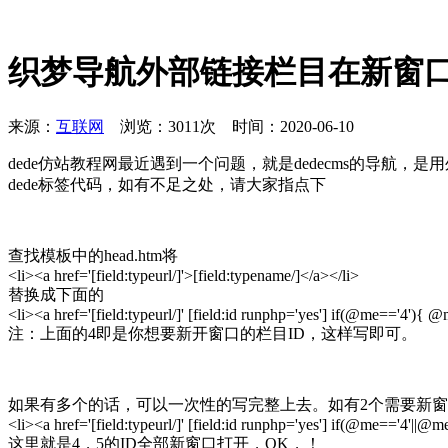
织梦导航外部链接栏目在新窗
来源：
互联网
浏览：3011次 时间：2020-06-10
dede仿站教程网最近遇到一个问题，就是dedecms的导航，
dede标签代码，如有不足之处，请大家指点下
查找模板中的head.htm将
<li><a href='[field:typeurl/]'>[field:typename/]</a></li>
替换成下面的
<li><a href='[field:typeurl/]' [field:id runphp='yes'] if(@me=='4'){ 
注：上面的4即是你想要新开窗口的栏目ID，这样写即可。
如果有多个的话，可以一次性的写完整上去。如有2个需要新
<li><a href='[field:typeurl/]' [field:id runphp='yes'] if(@me=='4'|
这里就是4，5的ID全部新窗口打开，OK，！