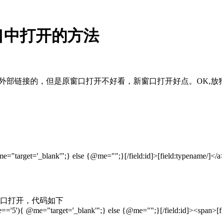
口中打开的方法
是用外部链接的，但是原窗口打开不好看，新窗口打开好点。OK,放
@me="target='_blank'";} else {@me="";}[/field:id]>[field:typename/]</a
窗口打开，代码如下
|@me=='5'){ @me="target='_blank'";} else {@me="";}[/field:id]><span>[