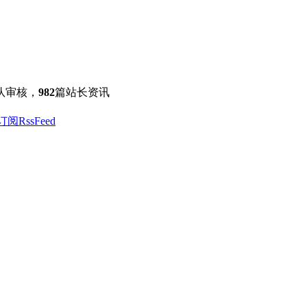
队审核，
982
篇站长资讯