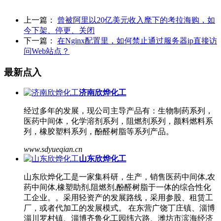
上一篇：
曾被阿里以20亿美元收入麾下的考拉海购，如
今下架、停更、关闭
下一篇：
在Nginx配置里，如何禁止通过服务器ip直接访
问Web站点？
最新点入
济南欣烨化工
经过多年的发展，现公司主导产品有：生物制药系列，
医药中间体，化学溶剂系列，阻燃剂系列，颜料燃料系
列，橡胶塑料系列，酚醛树脂等系列产品。
www.sdyueqian.cn
山东欣烨化工
山东欣烨化工是一家集科研，生产，销售医药中间体,农
药中间体,橡塑助剂,阻燃剂,酚醛树脂于一体的综合性化
工企业。。采用轻资产的发展路线，采用参股、租赁工
厂，或者代加工的发展模式。 在东营广饶丁庄镇、淄博
淄川罗村镇、淄博齐鲁化工园纬六路、潍坊市滨海经济