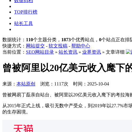
数据归档
TOP排行榜
站长工具
数据统计：
110
个主题分类，
1873
个优秀站点，
0
个站点正在排
快捷方式：
网站提交
-
软文投稿
-
帮助中心
当前位置：
SEO网站目录
»
站长资讯
»
业界资讯
» 文章详细
曾被阿里以20亿美元收入麾下
来源：
本站原创
浏览：1117次 时间：2025-10-04
曾被网易丁磊亲自站台、被阿里以20亿美元收入麾下的考拉海
从2015年正式上线，吸引无数中产受众，到2019年以27.
的生存困境。