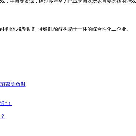
戏，手游等资源，经过多年努力已成为游戏玩家首要选择的游戏
中间体,橡塑助剂,阻燃剂,酚醛树脂于一体的综合性化工企业。
疯狂敲诈敛财
通”！
点？