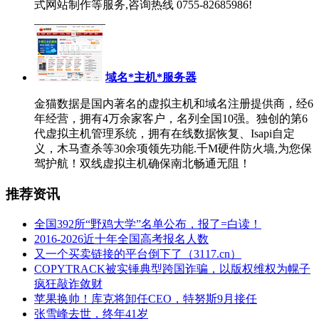
式网站制作等服务,咨询热线 0755-82685986!
域名*主机*服务器
金猫数据是国内著名的虚拟主机和域名注册提供商，经6
年经营，拥有4万余家客户，名列全国10强。独创的第6
代虚拟主机管理系统，拥有在线数据恢复、Isapi自定
义，木马查杀等30余项领先功能.千M硬件防火墙,为您保
驾护航！双线虚拟主机确保南北畅通无阻！
推荐资讯
全国392所“野鸡大学”名单公布，报了=白读！
2016-2026近十年全国高考报名人数
又一个买卖链接的平台倒下了（3117.cn）
COPYTRACK被实锤典型跨国诈骗，以版权维权为幌子
疯狂敲诈敛财
苹果换帅！库克将卸任CEO，特努斯9月接任
张雪峰去世，终年41岁