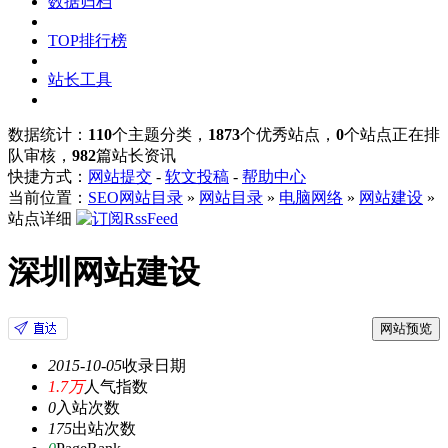
数据归档
TOP排行榜
站长工具
数据统计：
110
个主题分类，
1873
个优秀站点，
0
个站点正在排
队审核，
982
篇站长资讯
快捷方式：
网站提交
-
软文投稿
-
帮助中心
当前位置：
SEO网站目录
»
网站目录
»
电脑网络
»
网站建设
»
站点详细
深圳网站建设
网站预览
2015-10-05
收录日期
1.7万
人气指数
0
入站次数
175
出站次数