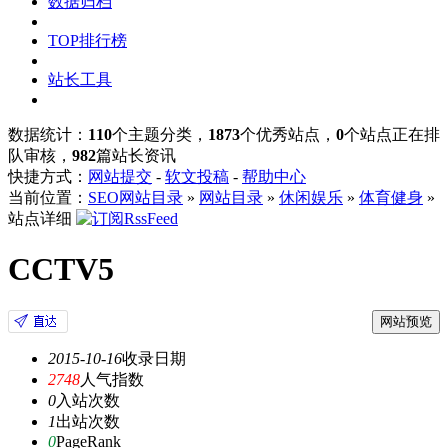
数据归档
TOP排行榜
站长工具
数据统计：
110
个主题分类，
1873
个优秀站点，
0
个站点正在排
队审核，
982
篇站长资讯
快捷方式：
网站提交
-
软文投稿
-
帮助中心
当前位置：
SEO网站目录
»
网站目录
»
休闲娱乐
»
体育健身
»
站点详细
CCTV5
网站预览
2015-10-16
收录日期
2748
人气指数
0
入站次数
1
出站次数
0
PageRank