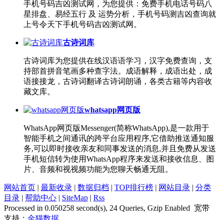
手机号码吉凶测试网，为您提供：免费手机电话号码八
星排盘、易经五行 及 运势分析，手机号码测吉凶查询就
上号令天下手机号码吉凶测试网。
古诗词库
古诗词库为您提供在线汉语语学习，汉字免费查询，支
持部首拼音笔画多种查字法。成语解释，成语出处，成
语接接龙，古诗词翻译古诗词朗诵，各类古籍等内容收
藏文库。
whatsapp网页版
WhatsApp网页版Messenger(简称WhatsApp),是一款用于
智能手机之间通讯的跨平台应用程序,它借助推送通知服
务,可以即时接收亲友和同事发送的消息,并且免费从发送
手机短信转为使用WhatsApp程序来发送和接收信息、图
片、音频和视视频功能为您聊天畅通无阻。
网站首页
|
最新收录
|
数据归档
|
TOP排行榜
|
网站目录
|
分类
目录
|
帮助中心
|
SiteMap
|
Rss
Processed in 0.050258 second(s), 24 Queries, Gzip Enabled 宽带
支持：
金猫数据