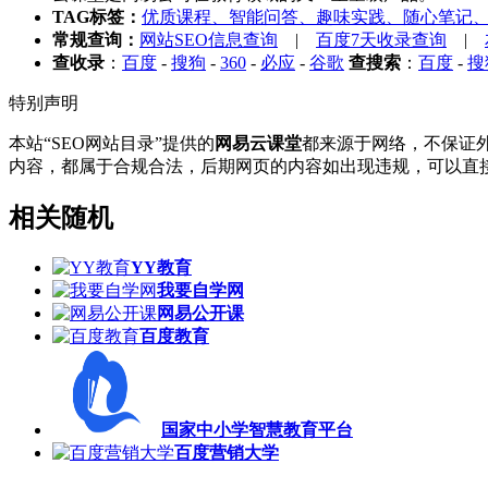
TAG标签：
优质课程、智能问答、趣味实践、随心笔记
常规查询：
网站SEO信息查询
|
百度7天收录查询
|
查收录
：
百度
-
搜狗
-
360
-
必应
-
谷歌
查搜索
：
百度
-
搜
特别声明
本站“SEO网站目录”提供的
网易云课堂
都来源于网络，不保证外
内容，都属于合规合法，后期网页的内容如出现违规，可以直接
相关随机
YY教育
我要自学网
网易公开课
百度教育
国家中小学智慧教育平台
百度营销大学