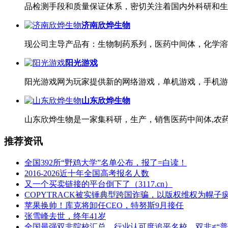
品检测手段和质量保证体系，密切关注着国内外科研和生
济南欣烨生物
现公司主导产品有：生物制药系列，医药中间体，化学溶
阳光游戏
阳光游戏网为玩家提供新的网络游戏，单机游戏，手机游
山东欣烨生物
山东欣烨生物是一家集科研，生产，销售医药中间体,农药
推荐资讯
全国392所“野鸡大学”名单公布，报了=白读！
2016-2026近十年全国高考报名人数
又一个买卖链接的平台倒下了（3117.cn）
COPYTRACK被实锤典型跨国诈骗，以版权维权为幌子
苹果换帅！库克将卸任CEO，特努斯9月接任
张雪峰去世，终年41岁
全国最强双非院校汇总，行业认可度追平名校，双非≠“普