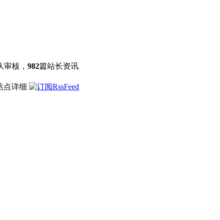
队审核，
982
篇站长资讯
 站点详细