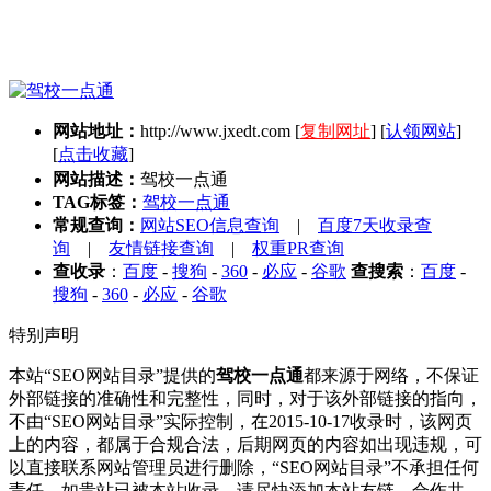
网站地址：
http://www.jxedt.com
[
复制网址
] [
认领网站
]
[
点击收藏
]
网站描述：
驾校一点通
TAG标签：
驾校一点通
常规查询：
网站SEO信息查询
|
百度7天收录查
询
|
友情链接查询
|
权重PR查询
查收录
：
百度
-
搜狗
-
360
-
必应
-
谷歌
查搜索
：
百度
-
搜狗
-
360
-
必应
-
谷歌
特别声明
本站“SEO网站目录”提供的
驾校一点通
都来源于网络，不保证
外部链接的准确性和完整性，同时，对于该外部链接的指向，
不由“SEO网站目录”实际控制，在2015-10-17收录时，该网页
上的内容，都属于合规合法，后期网页的内容如出现违规，可
以直接联系网站管理员进行删除，“SEO网站目录”不承担任何
责任。如贵站已被本站收录，请尽快添加本站友链，合作共