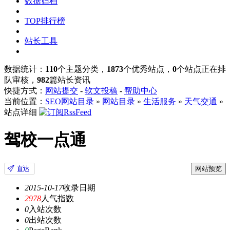
数据归档
TOP排行榜
站长工具
数据统计：
110
个主题分类，
1873
个优秀站点，
0
个站点正在排
队审核，
982
篇站长资讯
快捷方式：
网站提交
-
软文投稿
-
帮助中心
当前位置：
SEO网站目录
»
网站目录
»
生活服务
»
天气交通
»
站点详细
驾校一点通
网站预览
2015-10-17
收录日期
2978
人气指数
0
入站次数
0
出站次数