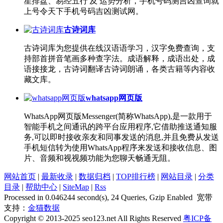
星排盘、易经五行 及 运势分析，手机号码测吉凶查询就
上号令天下手机号码吉凶测试网。
古诗词库
古诗词库为您提供在线汉语语学习，汉字免费查询，支
持部首拼音笔画多种查字法。成语解释，成语出处，成
语接接龙，古诗词翻译古诗词朗诵，各类古籍等内容收
藏文库。
whatsapp网页版
WhatsApp网页版Messenger(简称WhatsApp),是一款用于
智能手机之间通讯的跨平台应用程序,它借助推送通知服
务,可以即时接收亲友和同事发送的消息,并且免费从发送
手机短信转为使用WhatsApp程序来发送和接收信息、图
片、音频和视视频功能为您聊天畅通无阻。
网站首页
|
最新收录
|
数据归档
|
TOP排行榜
|
网站目录
|
分类
目录
|
帮助中心
|
SiteMap
|
Rss
Processed in 0.046244 second(s), 24 Queries, Gzip Enabled 宽带
支持：
金猫数据
Copyright © 2013-2025 seo123.net All Rights Reserved
粤ICP备