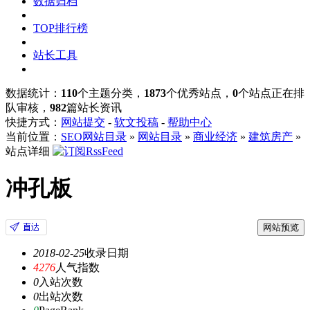
数据归档
TOP排行榜
站长工具
数据统计：
110
个主题分类，
1873
个优秀站点，
0
个站点正在排
队审核，
982
篇站长资讯
快捷方式：
网站提交
-
软文投稿
-
帮助中心
当前位置：
SEO网站目录
»
网站目录
»
商业经济
»
建筑房产
»
站点详细
冲孔板
网站预览
2018-02-25
收录日期
4276
人气指数
0
入站次数
0
出站次数