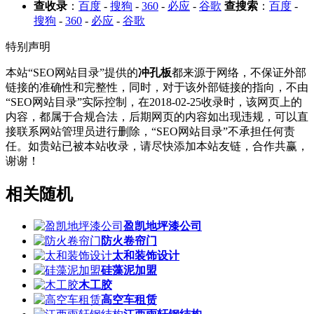
查收录
：
百度
-
搜狗
-
360
-
必应
-
谷歌
查搜索
：
百度
-
搜狗
-
360
-
必应
-
谷歌
特别声明
本站“SEO网站目录”提供的
冲孔板
都来源于网络，不保证外部
链接的准确性和完整性，同时，对于该外部链接的指向，不由
“SEO网站目录”实际控制，在2018-02-25收录时，该网页上的
内容，都属于合规合法，后期网页的内容如出现违规，可以直
接联系网站管理员进行删除，“SEO网站目录”不承担任何责
任。如贵站已被本站收录，请尽快添加本站友链，合作共赢，
谢谢！
相关随机
盈凯地坪漆公司
防火卷帘门
太和装饰设计
硅藻泥加盟
木工胶
高空车租赁