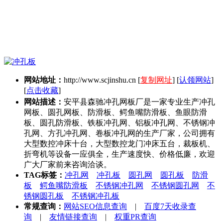
网站地址：
http://www.scjinshu.cn
[
复制网址
] [
认领网站
]
[
点击收藏
]
网站描述：
安平县森驰冲孔网板厂是一家专业生产冲孔
网板、圆孔网板、防滑板、鳄鱼嘴防滑板、鱼眼防滑
板、圆孔防滑板、铁板冲孔网、铝板冲孔网、不锈钢冲
孔网、方孔冲孔网、卷板冲孔网的生产厂家，公司拥有
大型数控冲床十台，大型数控龙门冲床五台，裁板机、
折弯机等设备一应俱全，生产速度快、价格低廉，欢迎
广大厂家前来咨询洽谈。
TAG标签：
冲孔网
冲孔板
圆孔网
圆孔板
防滑
板
鳄鱼嘴防滑板
不锈钢冲孔网
不锈钢圆孔网
不
锈钢圆孔板
不锈钢冲孔板
常规查询：
网站SEO信息查询
|
百度7天收录查
询
|
友情链接查询
|
权重PR查询