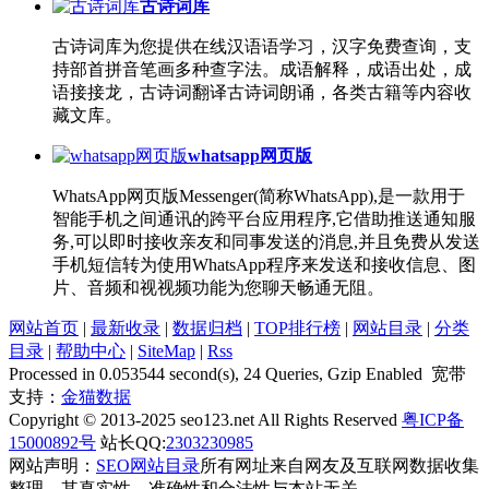
古诗词库
古诗词库为您提供在线汉语语学习，汉字免费查询，支
持部首拼音笔画多种查字法。成语解释，成语出处，成
语接接龙，古诗词翻译古诗词朗诵，各类古籍等内容收
藏文库。
whatsapp网页版
WhatsApp网页版Messenger(简称WhatsApp),是一款用于
智能手机之间通讯的跨平台应用程序,它借助推送通知服
务,可以即时接收亲友和同事发送的消息,并且免费从发送
手机短信转为使用WhatsApp程序来发送和接收信息、图
片、音频和视视频功能为您聊天畅通无阻。
网站首页
|
最新收录
|
数据归档
|
TOP排行榜
|
网站目录
|
分类
目录
|
帮助中心
|
SiteMap
|
Rss
Processed in 0.053544 second(s), 24 Queries, Gzip Enabled 宽带
支持：
金猫数据
Copyright © 2013-2025 seo123.net All Rights Reserved
粤ICP备
15000892号
站长QQ:
2303230985
网站声明：
SEO网站目录
所有网址来自网友及互联网数据收集
整理，其真实性、准确性和合法性与本站无关。