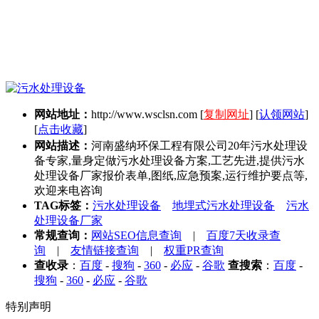
网站地址：
http://www.wsclsn.com
[
复制网址
] [
认领网站
]
[
点击收藏
]
网站描述：
河南盛纳环保工程有限公司20年污水处理设
备专家,量身定做污水处理设备方案,工艺先进,提供污水
处理设备厂家报价表单,图纸,应急预案,运行维护要点等,
欢迎来电咨询
TAG标签：
污水处理设备
地埋式污水处理设备
污水
处理设备厂家
常规查询：
网站SEO信息查询
|
百度7天收录查
询
|
友情链接查询
|
权重PR查询
查收录
：
百度
-
搜狗
-
360
-
必应
-
谷歌
查搜索
：
百度
-
搜狗
-
360
-
必应
-
谷歌
特别声明