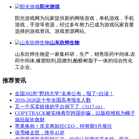
阳光游戏
阳光游戏网为玩家提供新的网络游戏，单机游戏，手机
游戏，手游等资源，经过多年努力已成为游戏玩家首要
选择的游戏资讯、游戏资源网站。
山东欣烨生物
山东欣烨生物是一家集科研，生产，销售医药中间体,农
药中间体,橡塑助剂,阻燃剂,酚醛树脂于一体的综合性化
工企业。
推荐资讯
全国392所“野鸡大学”名单公布，报了=白读！
2016-2026近十年全国高考报名人数
又一个买卖链接的平台倒下了（3117.cn）
COPYTRACK被实锤典型跨国诈骗，以版权维权为幌子
疯狂敲诈敛财
苹果换帅！库克将卸任CEO，特努斯9月接任
张雪峰去世，终年41岁