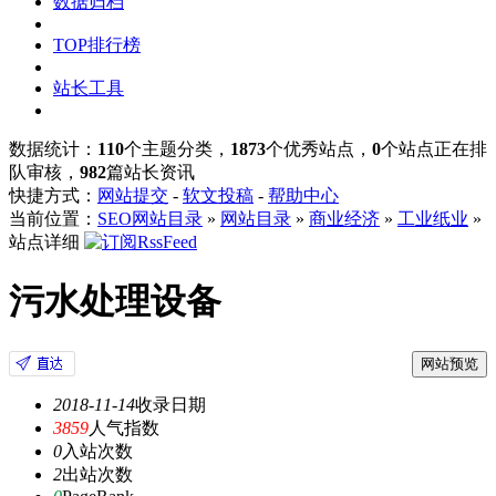
数据归档
TOP排行榜
站长工具
数据统计：
110
个主题分类，
1873
个优秀站点，
0
个站点正在排
队审核，
982
篇站长资讯
快捷方式：
网站提交
-
软文投稿
-
帮助中心
当前位置：
SEO网站目录
»
网站目录
»
商业经济
»
工业纸业
»
站点详细
污水处理设备
网站预览
2018-11-14
收录日期
3859
人气指数
0
入站次数
2
出站次数