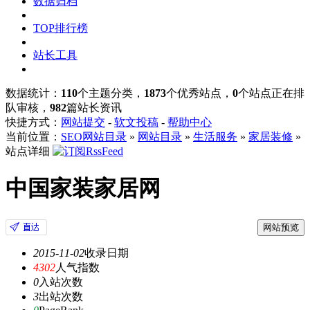
数据归档
TOP排行榜
站长工具
数据统计：
110
个主题分类，
1873
个优秀站点，
0
个站点正在排
队审核，
982
篇站长资讯
快捷方式：
网站提交
-
软文投稿
-
帮助中心
当前位置：
SEO网站目录
»
网站目录
»
生活服务
»
家居装修
»
站点详细
中国家装家居网
网站预览
2015-11-02
收录日期
4302
人气指数
0
入站次数
3
出站次数