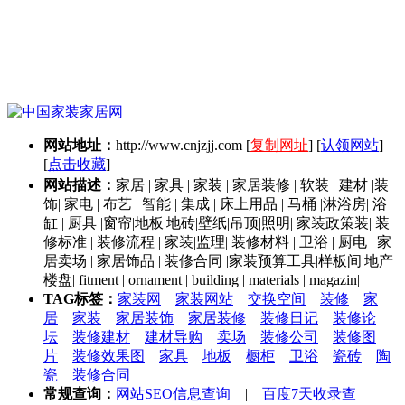
网站地址：
http://www.cnjzjj.com
[
复制网址
] [
认领网站
]
[
点击收藏
]
网站描述：
家居 | 家具 | 家装 | 家居装修 | 软装 | 建材 |装
饰| 家电 | 布艺 | 智能 | 集成 | 床上用品 | 马桶 |淋浴房| 浴
缸 | 厨具 |窗帘|地板|地砖|壁纸|吊顶|照明| 家装政策装| 装
修标准 | 装修流程 | 家装|监理| 装修材料 | 卫浴 | 厨电 | 家
居卖场 | 家居饰品 | 装修合同 |家装预算工具|样板间|地产
楼盘| fitment | ornament | building | materials | magazin|
TAG标签：
家装网
家装网站
交换空间
装修
家
居
家装
家居装饰
家居装修
装修日记
装修论
坛
装修建材
建材导购
卖场
装修公司
装修图
片
装修效果图
家具
地板
橱柜
卫浴
瓷砖
陶
瓷
装修合同
常规查询：
网站SEO信息查询
|
百度7天收录查