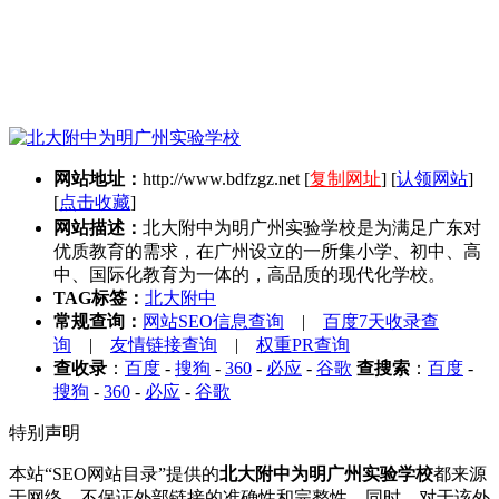
网站地址：
http://www.bdfzgz.net
[
复制网址
] [
认领网站
]
[
点击收藏
]
网站描述：
北大附中为明广州实验学校是为满足广东对
优质教育的需求，在广州设立的一所集小学、初中、高
中、国际化教育为一体的，高品质的现代化学校。
TAG标签：
北大附中
常规查询：
网站SEO信息查询
|
百度7天收录查
询
|
友情链接查询
|
权重PR查询
查收录
：
百度
-
搜狗
-
360
-
必应
-
谷歌
查搜索
：
百度
-
搜狗
-
360
-
必应
-
谷歌
特别声明
本站“SEO网站目录”提供的
北大附中为明广州实验学校
都来源
于网络，不保证外部链接的准确性和完整性，同时，对于该外