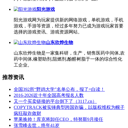
阳光游戏
阳光游戏网为玩家提供新的网络游戏，单机游戏，手机
游戏，手游等资源，经过多年努力已成为游戏玩家首要
选择的游戏资讯、游戏资源网站。
山东欣烨生物
山东欣烨生物是一家集科研，生产，销售医药中间体,农
药中间体,橡塑助剂,阻燃剂,酚醛树脂于一体的综合性化
工企业。
推荐资讯
全国392所“野鸡大学”名单公布，报了=白读！
2016-2026近十年全国高考报名人数
又一个买卖链接的平台倒下了（3117.cn）
COPYTRACK被实锤典型跨国诈骗，以版权维权为幌子
疯狂敲诈敛财
苹果换帅！库克将卸任CEO，特努斯9月接任
张雪峰去世，终年41岁