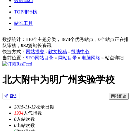
数据归档
TOP排行榜
站长工具
数据统计：
110
个主题分类，
1873
个优秀站点，
0
个站点正在排
队审核，
982
篇站长资讯
快捷方式：
网站提交
-
软文投稿
-
帮助中心
当前位置：
SEO网站目录
»
网站目录
»
电脑网络
» 站点详细
北大附中为明广州实验学校
网站预览
2015-11-12
收录日期
1934
人气指数
0
入站次数
0
出站次数