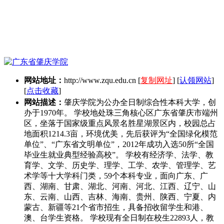
网站地址：
http://www.zqu.edu.cn
[
复制网址
] [
认领网站
]
[
点击收藏
]
网站描述：
肇庆学院为公办全日制综合性本科大学，创
办于1970年。 学校地处珠三角核心区广东省肇庆市端州
区，坐落于国家级重点风景名胜星湖景区内，校园总占
地面积1214.3亩，环境优美，先后获评为“全国绿化模范
单位”、“广东省文明单位”，2012年成功入选50所“全国
毕业生就业典型经验高校”。 学校有经济学、法学、教
育学、文学、历史学、理学、工学、农学、管理学、艺
术学等十大学科门类，59个本科专业，面向广东、广
西、湖南、甘肃、湖北、河南、河北、江西、辽宁、山
东、云南、山西、吉林、海南、贵州、陕西、宁夏、内
蒙古、新疆等21个省市招生，具备招收留学生和港、
澳、台学生资格。 学校现有全日制在校生22893人，教