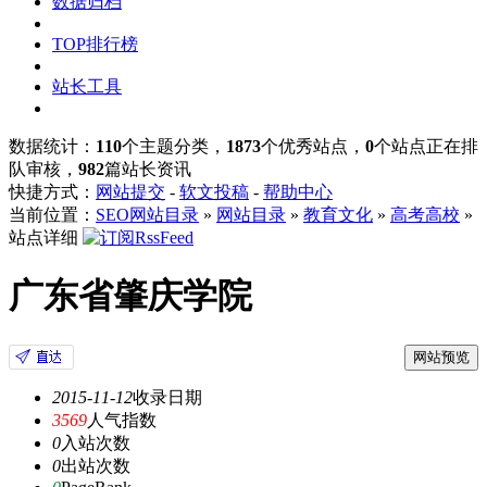
数据归档
TOP排行榜
站长工具
数据统计：
110
个主题分类，
1873
个优秀站点，
0
个站点正在排
队审核，
982
篇站长资讯
快捷方式：
网站提交
-
软文投稿
-
帮助中心
当前位置：
SEO网站目录
»
网站目录
»
教育文化
»
高考高校
»
站点详细
广东省肇庆学院
网站预览
2015-11-12
收录日期
3569
人气指数
0
入站次数
0
出站次数