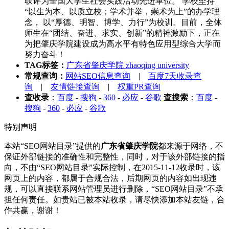
联评为全国大学生社会实践活动先进单位。 学校坚持
“以生为本、以质立校；学术并举，崇术为上”的办学理
念， 以“厚德、明智、博学、力行”为校训。目前，全体
师生在“团结、奋进、求实、创新”的精神激励下，正在
为把肇庆学院建设成为高水平有特色应用型综合大学而
努力奋斗！
TAG标签：
广东省肇庆学院 zhaoqing university
常规查询：
网站SEO信息查询
|
百度7天收录查
询
|
友情链接查询
|
权重PR查询
查收录
：
百度
-
搜狗
-
360
-
必应
-
谷歌
查搜索
：
百度
-
搜狗
-
360
-
必应
-
谷歌
特别声明
本站“SEO网站目录”提供的
广东省肇庆学院
都来源于网络，不
保证外部链接的准确性和完整性，同时，对于该外部链接的指
向，不由“SEO网站目录”实际控制，在2015-11-12收录时，该
网页上的内容，都属于合规合法，后期网页的内容如出现违
规，可以直接联系网站管理员进行删除，“SEO网站目录”不承
担任何责任。如贵站已被本站收录，请尽快添加本站友链，合
作共赢，谢谢！