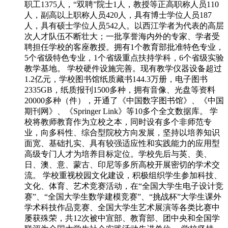
职工1375人，“双聘”院士1人，教授等正高职称人员110
人，副高以上职称人员420人，具有博士学位人员187
人，具有硕士学位人员542人。以西江学者为代表的高层
次人才队伍不断壮大；一批享誉海内外的专家、学者受
聘担任学校的客座教授。拥有1个教育部批准特色专业，
5个省级特色专业，1个省级重点扶持学科，6个省级实验
教学基地。 学校硬件设施完善。现有教学仪器设备超过
1.2亿元，学校图书馆纸质藏书144.3万册，电子图书
2335GB，纸质报刊1500多种，拥有音像、光盘等资料
20000多种（件），开通了《中国数字图书馆》、《中国
期刊网》、《Springer Link》等10多个全文数据库。 学
校将教师教育作为立校之本，同时设有多个非师范专
业，向多科性、综合型院校方向发展，坚持以培养知识
面宽、基础扎实、具有较强适应性和实践能力的应用型
高级专门人才为培养目标定位。学校先后与英、美、
日、澳、意、蒙古、印尼等多所高校开展密切的学术交
流。 学校重视校园文化建设，积极组织学生参加科技、
文化、体育、艺术竞赛活动，在“全国大学生电子设计竞
赛”、“全国大学生数学建模竞赛”、“挑战杯”大学生课外
学术科技作品竞赛、全国大学生艺术展演等各类比赛中
屡获殊荣，共12次被中宣部、教育部、团中央和全国学