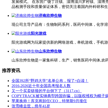
发展模式。 在东营广饶丁庄镇、淄博淄川罗村镇、淄博
品检测手段和质量保证体系，密切关注着国内外科研和生
济南欣烨生物
现公司主导产品有：生物制药系列，医药中间体，化学溶
阳光游戏
阳光游戏网为玩家提供新的网络游戏，单机游戏，手机游
山东欣烨生物
山东欣烨生物是一家集科研，生产，销售医药中间体,农药
推荐资讯
全国392所“野鸡大学”名单公布，报了=白读！
2016-2026近十年全国高考报名人数
又一个买卖链接的平台倒下了（3117.cn）
COPYTRACK被实锤典型跨国诈骗，以版权维权为幌子
苹果换帅！库克将卸任CEO，特努斯9月接任
张雪峰去世，终年41岁