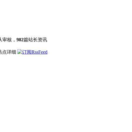
队审核，
982
篇站长资讯
 站点详细