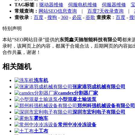
TAG标签：
驱动器维修
伺服电机维修
伺服器维修
常规查询：
网站SEO信息查询
|
百度7天收录查询
|
查收录
：
百度
-
搜狗
-
360
-
必应
-
谷歌
查搜索
：
百度
-
搜
特别声明
本站“SEO网站目录”提供的
东莞鑫天驰智能科技有限公司
都来源
录时，该网页上的内容，都属于合规合法，后期网页的内容如出
合作共赢，谢谢！
相关随机
洗车机
张家港羽成机械有限公司
camdex分割器厂家
小型混凝土输送泵
郑州科强机械设备有限公司
深圳市宏利电子有限公司
雾炮车
常州中冷冷冻设备
土工布