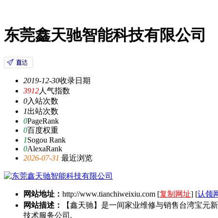
东莞鑫天驰智能科技有限公司
2019-12-30
收录日期
3912
人气指数
0
入站次数
1
出站次数
0
PageRank
0
百度权重
1
Sogou Rank
0
AlexaRank
2026-07-31
最近浏览
网站地址：
http://www.tianchiweixiu.com
[
复制网址
] [
认领
网站描述：
【鑫天驰】是一间家业维修与销售台湾宝元新代
技术服务公司.