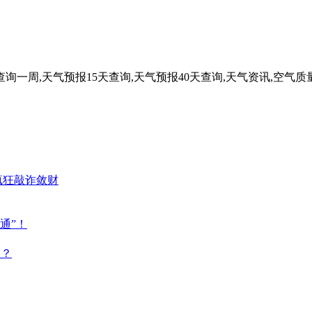
一周,天气预报15天查询,天气预报40天查询,天气资讯,空气质
疯狂敲诈敛财
通”！
点？