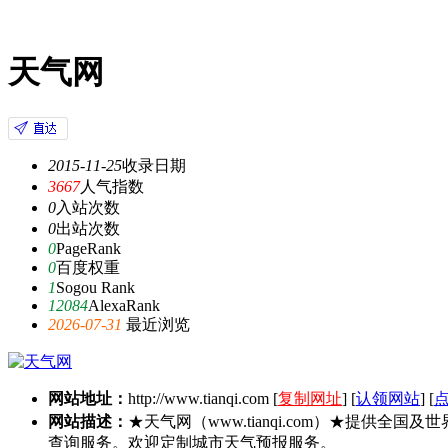
天气网
2015-11-25
收录日期
3667
人气指数
0
入站次数
0
出站次数
0
PageRank
0
百度权重
1
Sogou Rank
12084
AlexaRank
2026-07-31
最近浏览
网站地址：
http://www.tianqi.com
[
复制网址
] [
认领网站
] [
网站描述：
★天气网（www.tianqi.com）★提
查询服务。欢迎定制城市天气预报服务。