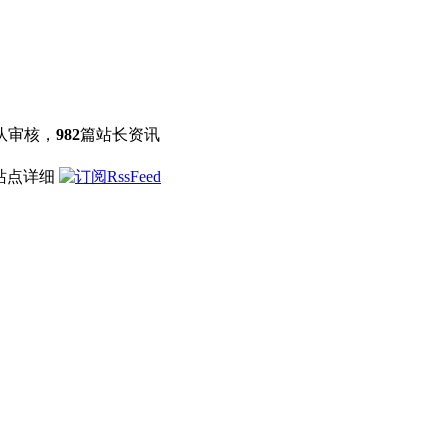
队审核，
982
篇站长资讯
 站点详细