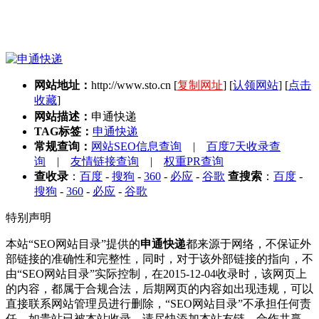
网站地址：
http://www.sto.cn
[
复制网址
] [
认领网站
] [
点击
收藏
]
网站描述：
申通快递
TAG标签：
申通快递
常规查询：
网站SEO信息查询
|
百度7天收录查
询
|
友情链接查询
|
权重PR查询
查收录
：
百度
-
搜狗
-
360
-
必应
-
谷歌
查搜索
：
百度
-
搜狗
-
360
-
必应
-
谷歌
特别声明
本站“SEO网站目录”提供的
申通快递
都来源于网络，不保证外
部链接的准确性和完整性，同时，对于该外部链接的指向，不
由“SEO网站目录”实际控制，在2015-12-04收录时，该网页上
的内容，都属于合规合法，后期网页的内容如出现违规，可以
直接联系网站管理员进行删除，“SEO网站目录”不承担任何责
任。如贵站已被本站收录，请尽快添加本站友链，合作共赢，