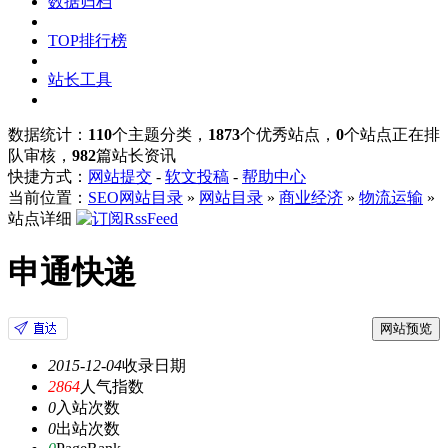
数据归档
TOP排行榜
站长工具
数据统计：
110
个主题分类，
1873
个优秀站点，
0
个站点正在排
队审核，
982
篇站长资讯
快捷方式：
网站提交
-
软文投稿
-
帮助中心
当前位置：
SEO网站目录
»
网站目录
»
商业经济
»
物流运输
»
站点详细
申通快递
网站预览
2015-12-04
收录日期
2864
人气指数
0
入站次数
0
出站次数