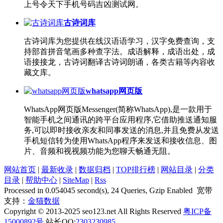
上号令天下手机号码吉凶测试网。
古诗词库
古诗词库为您提供在线汉语语学习，汉字免费查询，支
持部首拼音笔画多种查字法。成语解释，成语出处，成
语接接龙，古诗词翻译古诗词朗诵，各类古籍等内容收
藏文库。
whatsapp网页版
WhatsApp网页版Messenger(简称WhatsApp),是一款用于
智能手机之间通讯的跨平台应用程序,它借助推送通知服
务,可以即时接收亲友和同事发送的消息,并且免费从发送
手机短信转为使用WhatsApp程序来发送和接收信息、图
片、音频和视视频功能为您聊天畅通无阻。
网站首页
|
最新收录
|
数据归档
|
TOP排行榜
|
网站目录
|
分类
目录
|
帮助中心
|
SiteMap
|
Rss
Processed in 0.054045 second(s), 24 Queries, Gzip Enabled 宽带
支持：
金猫数据
Copyright © 2013-2025 seo123.net All Rights Reserved
粤ICP备
15000892号
站长QQ:
2303230985