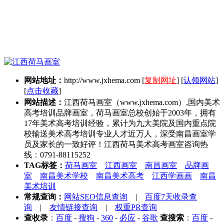
网站地址：
http://www.jxhema.com
[
复制网址
] [
认领网站
]
[
点击收藏
]
网站描述：
江西荷马画室（www.jxhema.com）,国内美术
高考培训品牌画室，荷马画室总校创始于2003年，拥有
17年美术高考培训经验，累计为九大美院及国内重点院
校输送美术高考培训专业人才近万人，深受南昌画室学
员及家长的一致好评！江西荷马美术高考画室咨询热
线：0791-88115252
TAG标签：
荷马画室
江西画室
南昌画室
品牌画
室
南昌美术学校
南昌美术高考
江西学画画
南昌
美术培训
常规查询：
网站SEO信息查询
|
百度7天收录查
询
|
友情链接查询
|
权重PR查询
查收录
：
百度
-
搜狗
-
360
-
必应
-
谷歌
查搜索
：
百度
-