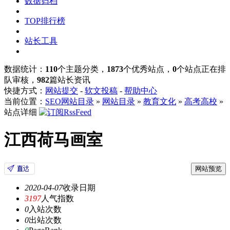
数据归档
TOP排行榜
站长工具
数据统计：
110
个主题分类，
1873
个优秀站点，
0
个站点正在排
队审核，
982
篇站长资讯
快捷方式：
网站提交
-
软文投稿
-
帮助中心
当前位置：
SEO网站目录
»
网站目录
»
教育文化
»
高考高校
»
站点详细
江西荷马画室
网站预览
2020-04-07
收录日期
3197
人气指数
0
入站次数
0
出站次数