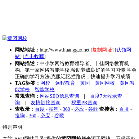
网站地址：
http://www.huanggao.net
[
复制网址
] [
认领网
站
] [
点击收藏
]
网站描述：
中小学网络教育领导者、十佳网络教育机
构、第一家网络智能学校,帮助养成良好的学习习惯,学会
正确的学习方法,克服记忆拦路虎，快速提升学习成绩
TAG标签：
网校
远程教育
黄冈
黄冈网校
黄冈智
能学校
智能学校
常规查询：
网站SEO信息查询
|
百度7天收录查
询
|
友情链接查询
|
权重PR查询
查收录
：
百度
-
搜狗
-
360
-
必应
-
谷歌
查搜索
：
百度
-
搜狗
-
360
-
必应
-
谷歌
特别声明
本站“SEO网站目录”提供的
黄冈网校
都来源于网络，不保证外