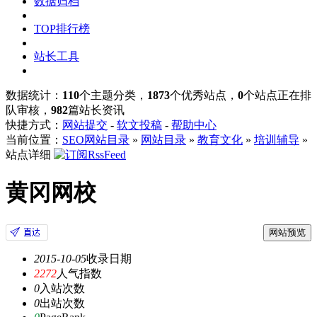
数据归档
TOP排行榜
站长工具
数据统计：
110
个主题分类，
1873
个优秀站点，
0
个站点正在排
队审核，
982
篇站长资讯
快捷方式：
网站提交
-
软文投稿
-
帮助中心
当前位置：
SEO网站目录
»
网站目录
»
教育文化
»
培训辅导
»
站点详细
黄冈网校
网站预览
2015-10-05
收录日期
2272
人气指数
0
入站次数
0
出站次数