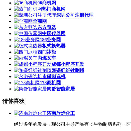
96商机网
热门商机网
深圳公司注册代理
全商网
东方甄选
中国仪器网
186业务网
板式换热器
四门冰柜
内燃叉车
成都小程序开发
陶瓷纤维针刺毯
永磁磁选机
178商机网
简舒智能家居
猜你喜欢
济南欣烨化工
经过多年的发展，现公司主导产品有：生物制药系列，医