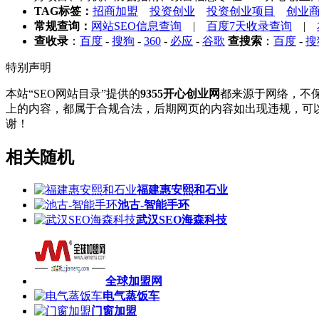
TAG标签：
招商加盟
投资创业
投资创业项目
创业
常规查询：
网站SEO信息查询
|
百度7天收录查询
|
查收录
：
百度
-
搜狗
-
360
-
必应
-
谷歌
查搜索
：
百度
-
搜
特别声明
本站“SEO网站目录”提供的
9355开心创业网
都来源于网络，不保
上的内容，都属于合规合法，后期网页的内容如出现违规，可以
谢！
相关随机
福建惠安熙和石业
池古-智能手环
武汉SEO海森科技
全球加盟网
电气蒸饭车
门窗加盟