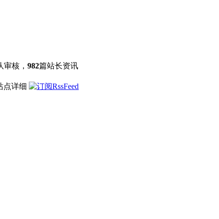
队审核，
982
篇站长资讯
 站点详细