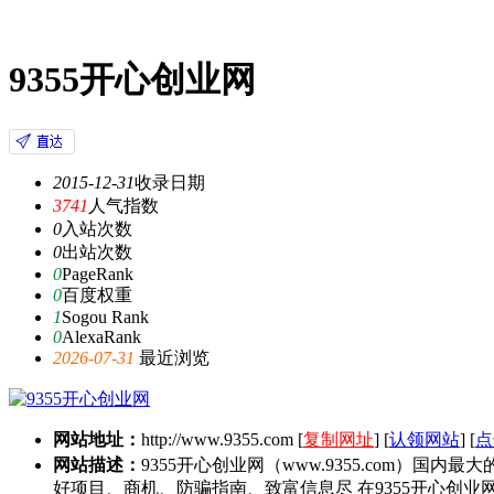
9355开心创业网
2015-12-31
收录日期
3741
人气指数
0
入站次数
0
出站次数
0
PageRank
0
百度权重
1
Sogou Rank
0
AlexaRank
2026-07-31
最近浏览
网站地址：
http://www.9355.com
[
复制网址
] [
认领网站
] [
点
网站描述：
9355开心创业网（www.9355.com
好项目、商机、防骗指南、致富信息尽 在9355开心创业