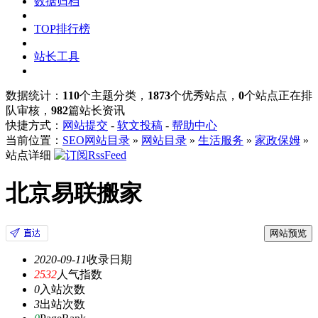
数据归档
TOP排行榜
站长工具
数据统计：
110
个主题分类，
1873
个优秀站点，
0
个站点正在排
队审核，
982
篇站长资讯
快捷方式：
网站提交
-
软文投稿
-
帮助中心
当前位置：
SEO网站目录
»
网站目录
»
生活服务
»
家政保姆
»
站点详细
北京易联搬家
网站预览
2020-09-11
收录日期
2532
人气指数
0
入站次数
3
出站次数