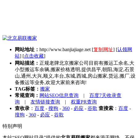
网站地址：
http://www.banjiajiage.net
[
复制网址
] [
认领网
站
] [
点击收藏
]
网站描述：
正规老牌北京搬家公司目前有搬运工余名,大
小型搬运车余辆,搬家价格透明,提供昌平,朝阳,海淀,石景
山,通州,大兴,顺义,丰台,东城,西城,房山搬家,货运,搬厂,设
备搬运等业务,欢迎大家前来咨询!
TAG标签：
搬家
常规查询：
网站SEO信息查询
|
百度7天收录查
询
|
友情链接查询
|
权重PR查询
查收录
：
百度
-
搜狗
-
360
-
必应
-
谷歌
查搜索
：
百度
-
搜狗
-
360
-
必应
-
谷歌
特别声明
本站“SEO网站目录”提供的
北京易联搬家
都来源于网络，不保