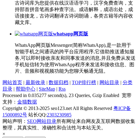
古诗词库为您提供在线汉语语学习，汉字免费查询，支
持部首拼音笔画多种查字法。成语解释，成语出处，成
语接接龙，古诗词翻译古诗词朗诵，各类古籍等内容收
藏文库。
whatsapp网页版
WhatsApp网页版Messenger(简称WhatsApp),是一款用于
智能手机之间通讯的跨平台应用程序,它借助推送通知服
务,可以即时接收亲友和同事发送的消息,并且免费从发送
手机短信转为使用WhatsApp程序来发送和接收信息、图
片、音频和视视频功能为您聊天畅通无阻。
网站首页
|
最新收录
|
数据归档
|
TOP排行榜
|
网站目录
|
分类
目录
|
帮助中心
|
SiteMap
|
Rss
Processed in 0.035277 second(s), 23 Queries, Gzip Enabled 宽带
支持：
金猫数据
Copyright © 2013-2025 seo123.net All Rights Reserved
粤ICP备
15000892号
站长QQ:
2303230985
网站声明：
SEO网站目录
所有网址来自网友及互联网数据收集
整理，其真实性、准确性和合法性与本站无关。
×