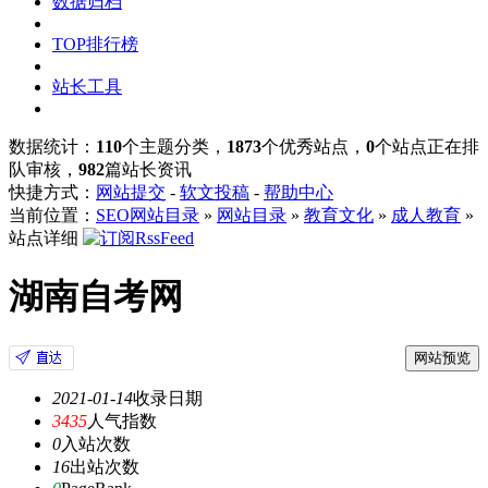
数据归档
TOP排行榜
站长工具
数据统计：
110
个主题分类，
1873
个优秀站点，
0
个站点正在排
队审核，
982
篇站长资讯
快捷方式：
网站提交
-
软文投稿
-
帮助中心
当前位置：
SEO网站目录
»
网站目录
»
教育文化
»
成人教育
»
站点详细
湖南自考网
网站预览
2021-01-14
收录日期
3435
人气指数
0
入站次数
16
出站次数