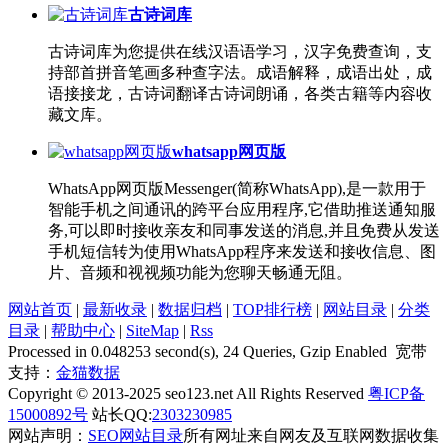
古诗词库
古诗词库为您提供在线汉语语学习，汉字免费查询，支
持部首拼音笔画多种查字法。成语解释，成语出处，成
语接接龙，古诗词翻译古诗词朗诵，各类古籍等内容收
藏文库。
whatsapp网页版
WhatsApp网页版Messenger(简称WhatsApp),是一款用于
智能手机之间通讯的跨平台应用程序,它借助推送通知服
务,可以即时接收亲友和同事发送的消息,并且免费从发送
手机短信转为使用WhatsApp程序来发送和接收信息、图
片、音频和视视频功能为您聊天畅通无阻。
网站首页
|
最新收录
|
数据归档
|
TOP排行榜
|
网站目录
|
分类
目录
|
帮助中心
|
SiteMap
|
Rss
Processed in 0.048253 second(s), 24 Queries, Gzip Enabled 宽带
支持：
金猫数据
Copyright © 2013-2025 seo123.net All Rights Reserved
粤ICP备
15000892号
站长QQ:
2303230985
网站声明：
SEO网站目录
所有网址来自网友及互联网数据收集