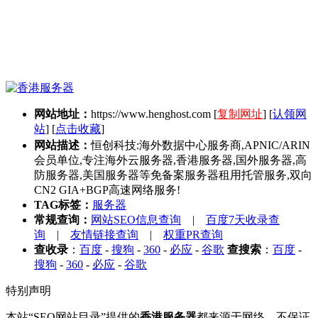
网站地址：
https://www.henghost.com
[
复制网址
] [
认领网
站
] [
点击收藏
]
网站描述：
恒创科技:海外数据中心服务商,APNIC/ARIN
会员单位,专注海外云服务器,香港服务器,国外服务器,高
防服务器,美国服务器等免备案服务器租用托管服务,双向
CN2 GIA+BGP高速网络服务!
TAG标签：
服务器
常规查询：
网站SEO信息查询
|
百度7天收录查
询
|
友情链接查询
|
权重PR查询
查收录
：
百度
-
搜狗
-
360
-
必应
-
谷歌
查搜索
：
百度
-
搜狗
-
360
-
必应
-
谷歌
特别声明
本站“SEO网站目录”提供的
香港服务器
都来源于网络，不保证