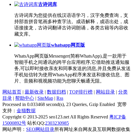
古诗词库
古诗词库为您提供在线汉语语学习，汉字免费查询，支
持部首拼音笔画多种查字法。成语解释，成语出处，成
语接接龙，古诗词翻译古诗词朗诵，各类古籍等内容收
藏文库。
whatsapp网页版
WhatsApp网页版Messenger(简称WhatsApp),是一款用于
智能手机之间通讯的跨平台应用程序,它借助推送通知服
务,可以即时接收亲友和同事发送的消息,并且免费从发送
手机短信转为使用WhatsApp程序来发送和接收信息、图
片、音频和视视频功能为您聊天畅通无阻。
网站首页
|
最新收录
|
数据归档
|
TOP排行榜
|
网站目录
|
分类
目录
|
帮助中心
|
SiteMap
|
Rss
Processed in 0.033468 second(s), 23 Queries, Gzip Enabled 宽带
支持：
金猫数据
Copyright © 2013-2025 seo123.net All Rights Reserved
粤ICP备
15000892号
站长QQ:
2303230985
网站声明：
SEO网站目录
所有网址来自网友及互联网数据收集