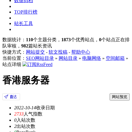
数据归档
TOP排行榜
站长工具
数据统计：
110
个主题分类，
1873
个优秀站点，
0
个站点正在排
队审核，
982
篇站长资讯
快捷方式：
网站提交
-
软文投稿
-
帮助中心
当前位置：
SEO网站目录
»
网站目录
»
电脑网络
»
空间邮箱
»
站点详细
香港服务器
网站预览
2022-10-14
收录日期
2733
人气指数
0
入站次数
2
出站次数