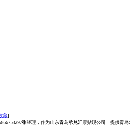
收藏
]
5866753297张经理，作为山东青岛承兑汇票贴现公司，提供