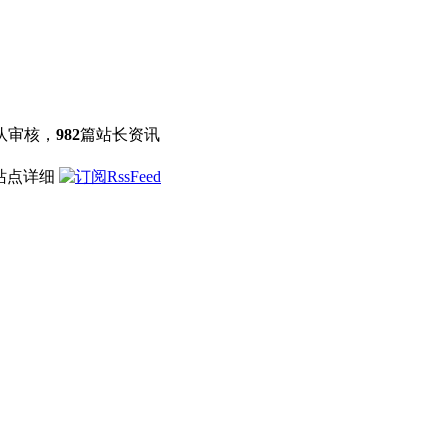
队审核，
982
篇站长资讯
 站点详细