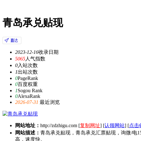
青岛承兑贴现
2023-12-16
收录日期
5065
人气指数
0
入站次数
1
出站次数
0
PageRank
0
百度权重
1
Sogou Rank
0
AlexaRank
2026-07-31
最近浏览
网站地址：
http://zdzhigu.com
[
复制网址
] [
认领网站
] [
点击
网站描述：
青岛承兑贴现，青岛承兑汇票贴现，询微/电1
高，速度快。