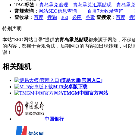
TAG标签：
青岛承兑贴现
青岛承兑汇票贴现
青岛承
常规查询：
网站SEO信息查询
|
百度7天收录查询
|
查收录
：
百度
-
搜狗
-
360
-
必应
-
谷歌
查搜索
：
百度
-
搜
特别声明
本站“SEO网站目录”提供的
青岛承兑贴现
都来源于网络，不保证
的内容，都属于合规合法，后期网页的内容如出现违规，可以直
谢！
相关随机
博易大师[官网入口]
MT5安卓版下载
TMGM中国官方网站
中国银行