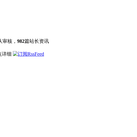
队审核，
982
篇站长资讯
点详细