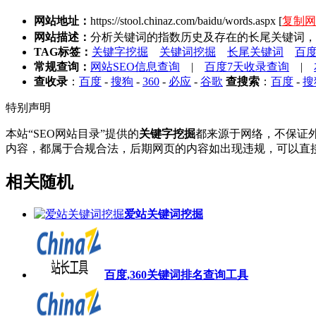
网站地址：
https://stool.chinaz.com/baidu/words.aspx
[
复制网
网站描述：
分析关键词的指数历史及存在的长尾关键词，
TAG标签：
关键字挖掘
关键词挖掘
长尾关键词
百
常规查询：
网站SEO信息查询
|
百度7天收录查询
|
查收录
：
百度
-
搜狗
-
360
-
必应
-
谷歌
查搜索
：
百度
-
搜
特别声明
本站“SEO网站目录”提供的
关键字挖掘
都来源于网络，不保证外
内容，都属于合规合法，后期网页的内容如出现违规，可以直接
相关随机
爱站关键词挖掘
百度,360关键词排名查询工具