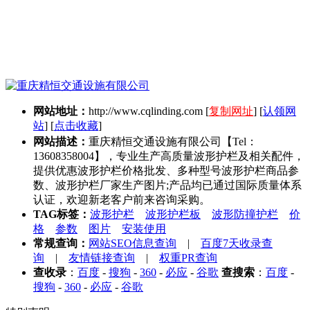
网站地址：
http://www.cqlinding.com
[
复制网址
] [
认领网
站
] [
点击收藏
]
网站描述：
重庆精恒交通设施有限公司【Tel：
13608358004】，专业生产高质量波形护栏及相关配件，
提供优惠波形护栏价格批发、多种型号波形护栏商品参
数、波形护栏厂家生产图片;产品均已通过国际质量体系
认证，欢迎新老客户前来咨询采购。
TAG标签：
波形护栏
波形护栏板
波形防撞护栏
价
格
参数
图片
安装使用
常规查询：
网站SEO信息查询
|
百度7天收录查
询
|
友情链接查询
|
权重PR查询
查收录
：
百度
-
搜狗
-
360
-
必应
-
谷歌
查搜索
：
百度
-
搜狗
-
360
-
必应
-
谷歌