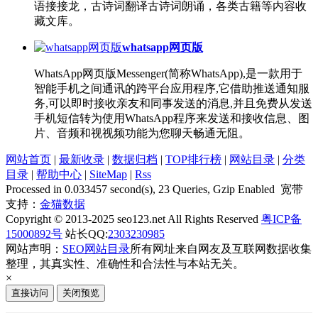
语接接龙，古诗词翻译古诗词朗诵，各类古籍等内容收
藏文库。
whatsapp网页版
WhatsApp网页版Messenger(简称WhatsApp),是一款用于
智能手机之间通讯的跨平台应用程序,它借助推送通知服
务,可以即时接收亲友和同事发送的消息,并且免费从发送
手机短信转为使用WhatsApp程序来发送和接收信息、图
片、音频和视视频功能为您聊天畅通无阻。
网站首页
|
最新收录
|
数据归档
|
TOP排行榜
|
网站目录
|
分类
目录
|
帮助中心
|
SiteMap
|
Rss
Processed in 0.033457 second(s), 23 Queries, Gzip Enabled 宽带
支持：
金猫数据
Copyright © 2013-2025 seo123.net All Rights Reserved
粤ICP备
15000892号
站长QQ:
2303230985
网站声明：
SEO网站目录
所有网址来自网友及互联网数据收集
整理，其真实性、准确性和合法性与本站无关。
×
直接访问
关闭预览