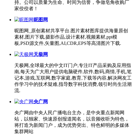
持。公司以质量为生命、时间为信誉，争做皂角收购厂
家佼佼者！
昵图网
昵图网_原创素材共享平台.图片素材图库提供海量原创
素材,图片下载,摄影作品,设计素材,视频素材,ppt模
板,PSD源文件,矢量图,AI,CDR,EPS等高清图片下载.
天极网
天极网,全球最大的中文IT门户,专注IT产品采购及应用指
南,每天为广大用户提供电脑硬件,软件,数码,商情,手机,笔
记本,游戏,互联网,数字家庭,教育,下载等内容,解决网友工
作学习中的技术疑难,指导数字科技消费,领引时尚生活潮
流.
央广网
央广网由中央人民广播电台主办，是中央重点新闻网
站，以独家、快速原创报道闻名，以音频收听为特色，
将打造为新闻门户，成为优势突出、特色鲜明的多媒体
集群网站