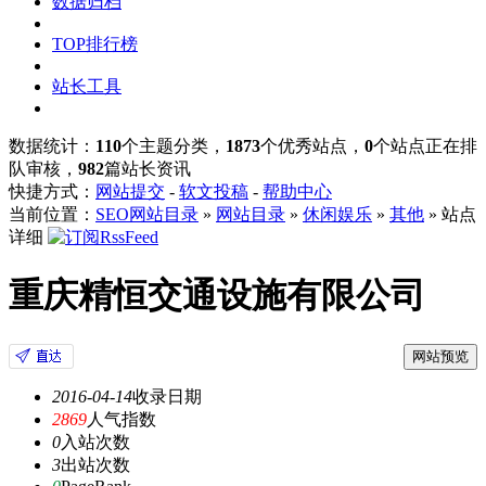
数据归档
TOP排行榜
站长工具
数据统计：
110
个主题分类，
1873
个优秀站点，
0
个站点正在排
队审核，
982
篇站长资讯
快捷方式：
网站提交
-
软文投稿
-
帮助中心
当前位置：
SEO网站目录
»
网站目录
»
休闲娱乐
»
其他
» 站点
详细
重庆精恒交通设施有限公司
网站预览
2016-04-14
收录日期
2869
人气指数
0
入站次数
3
出站次数