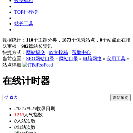
数据归档
TOP排行榜
站长工具
数据统计：
110
个主题分类，
1873
个优秀站点，
0
个站点正在排
队审核，
982
篇站长资讯
快捷方式：
网站提交
-
软文投稿
-
帮助中心
当前位置：
SEO网站目录
»
网站目录
»
电脑网络
»
实用工具
»
站点详细
在线计时器
网站预览
2024-09-23
收录日期
1210
人气指数
0
入站次数
0
出站次数