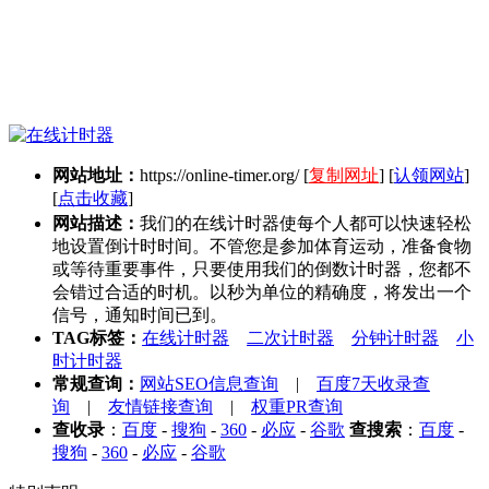
网站地址：
https://online-timer.org/
[
复制网址
] [
认领网站
]
[
点击收藏
]
网站描述：
我们的在线计时器使每个人都可以快速轻松
地设置倒计时时间。不管您是参加体育运动，准备食物
或等待重要事件，只要使用我们的倒数计时器，您都不
会错过合适的时机。以秒为单位的精确度，将发出一个
信号，通知时间已到。
TAG标签：
在线计时器
二次计时器
分钟计时器
小
时计时器
常规查询：
网站SEO信息查询
|
百度7天收录查
询
|
友情链接查询
|
权重PR查询
查收录
：
百度
-
搜狗
-
360
-
必应
-
谷歌
查搜索
：
百度
-
搜狗
-
360
-
必应
-
谷歌