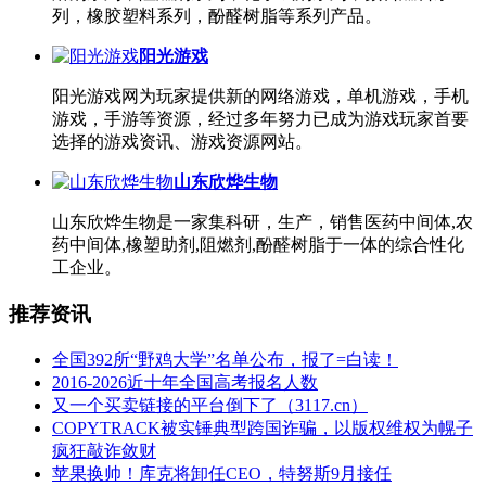
列，橡胶塑料系列，酚醛树脂等系列产品。
阳光游戏
阳光游戏网为玩家提供新的网络游戏，单机游戏，手机
游戏，手游等资源，经过多年努力已成为游戏玩家首要
选择的游戏资讯、游戏资源网站。
山东欣烨生物
山东欣烨生物是一家集科研，生产，销售医药中间体,农
药中间体,橡塑助剂,阻燃剂,酚醛树脂于一体的综合性化
工企业。
推荐资讯
全国392所“野鸡大学”名单公布，报了=白读！
2016-2026近十年全国高考报名人数
又一个买卖链接的平台倒下了（3117.cn）
COPYTRACK被实锤典型跨国诈骗，以版权维权为幌子
疯狂敲诈敛财
苹果换帅！库克将卸任CEO，特努斯9月接任