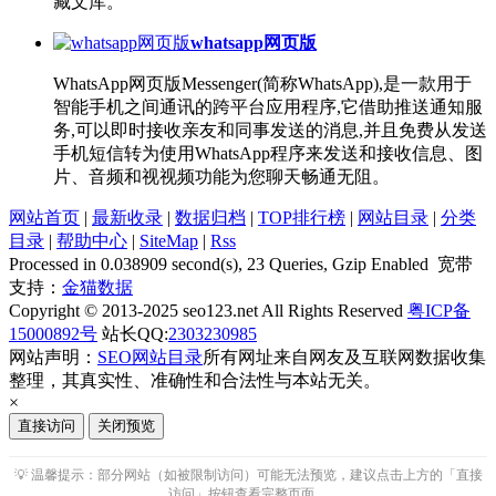
藏文库。
whatsapp网页版
WhatsApp网页版Messenger(简称WhatsApp),是一款用于
智能手机之间通讯的跨平台应用程序,它借助推送通知服
务,可以即时接收亲友和同事发送的消息,并且免费从发送
手机短信转为使用WhatsApp程序来发送和接收信息、图
片、音频和视视频功能为您聊天畅通无阻。
网站首页
|
最新收录
|
数据归档
|
TOP排行榜
|
网站目录
|
分类
目录
|
帮助中心
|
SiteMap
|
Rss
Processed in 0.038909 second(s), 23 Queries, Gzip Enabled 宽带
支持：
金猫数据
Copyright © 2013-2025 seo123.net All Rights Reserved
粤ICP备
15000892号
站长QQ:
2303230985
网站声明：
SEO网站目录
所有网址来自网友及互联网数据收集
整理，其真实性、准确性和合法性与本站无关。
×
直接访问
关闭预览
💡 温馨提示：部分网站（如被限制访问）可能无法预览，建议点击上方的「直接
访问」按钮查看完整页面。