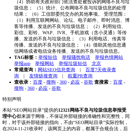
（4）协助有关政府部门依法查处被投诉的网络不良与垃
圾信息； （5）统计、公布网络不良与垃圾信息的处理
结果； （6）工信部委托交办的其他事项。 受理范围：
（1）利用互联网网站、论坛、电子邮件、即时消息、博
客等传播、发送的不良与垃圾信息； （2）利用短信、
彩信、彩铃、WAP、IVR、手机游戏（含小灵通）等传
播、发送的不良与垃圾信息； （3）利用电话、传真等
传播、发送的不良与垃圾信息； （4）借助其他信息通
信网络或者电信业务传播、发送的不良与垃圾信息。
TAG标签：
举报短信
举报骚扰电话
举报色情网站
举报app
举报网站
举报垃圾短信
北京
常规查询：
网站SEO信息查询
|
百度7天收录查
询
|
友情链接查询
|
权重PR查询
查收录
：
百度
-
搜狗
-
360
-
必应
-
谷歌
查搜索
：
百度
-
搜狗
-
360
-
必应
-
谷歌
特别声明
本站“SEO网站目录”提供的
12321网络不良与垃圾信息举报受
理中心
都来源于网络，不保证外部链接的准确性和完整性，同
时，对于该外部链接的指向，不由“SEO网站目录”实际控制，
在2024-11-21收录时，该网页上的内容，都属于合规合法，后