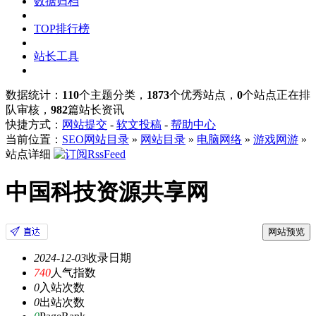
数据归档
TOP排行榜
站长工具
数据统计：
110
个主题分类，
1873
个优秀站点，
0
个站点正在排
队审核，
982
篇站长资讯
快捷方式：
网站提交
-
软文投稿
-
帮助中心
当前位置：
SEO网站目录
»
网站目录
»
电脑网络
»
游戏网游
»
站点详细
中国科技资源共享网
网站预览
2024-12-03
收录日期
740
人气指数
0
入站次数
0
出站次数