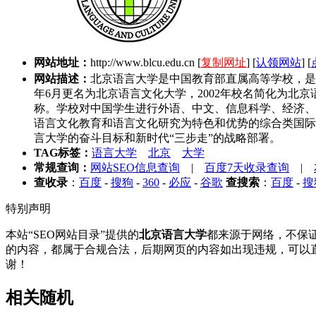
网站地址：
http://www.blcu.edu.cn
[
复制网址
] [
认领网站
] [
网站描述：
北京语言大学是中国教育部直属高等学校，是在周
年6月更名为北京语言文化大学，2002年校名简化为北
称。学校对中国学生进行外语、中文、信息科学、经济、
语言文化教育和语言文化研究为特色和优势的综合类国际
言大学的奋斗目标和新时代“三步走”的战略部署。
TAG标签：
语言大学
北京
大学
常规查询：
网站SEO信息查询
|
百度7天收录查询
|
查收录
：
百度
-
搜狗
-
360
-
必应
-
谷歌
查搜索
：
百度
-
搜
特别声明
本站“SEO网站目录”提供的
北京语言大学
都来源于网络，不保证
的内容，都属于合规合法，后期网页的内容如出现违规，可以直
谢！
相关随机