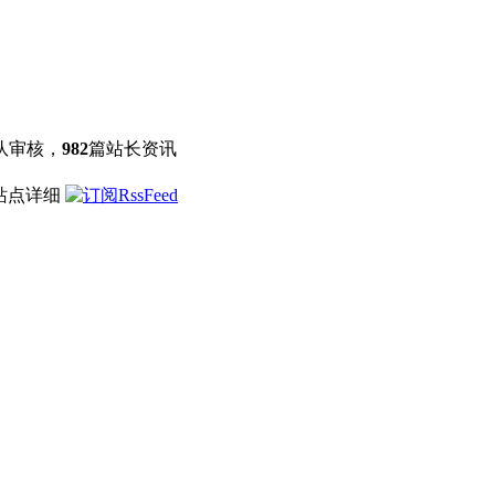
队审核，
982
篇站长资讯
 站点详细