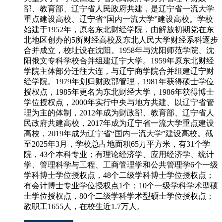
部、教育部、辽宁省人民政府共建，是辽宁省一流大学
重点建设高校、辽宁省“国内一流大学”建设高校。学校
始建于1952年，原名东北财经学院，由解放初期党在东
北地区创办的5所财经高校及东北人民大学财经系科逐步
合并成立，校址设在沈阳。1958年与沈阳师范学院、沈
阳俄文专科学校合并组建辽宁大学。1959年原东北财经
学院主体部分迁往大连，与辽宁商学院合并组建辽宁财
经学院。1979年划归财政部管理，1981年获得硕士学位
授权点，1985年更名为东北财经大学，1986年获得博士
学位授权点，2000年实行中央与地方共建、以辽宁省管
理为主的体制，2012年成为财政部、教育部、辽宁省人
民政府共建高校，2017年成为辽宁省一流大学重点建设
高校，2019年成为辽宁省“国内一流大学”建设高校。截
至2025年3月，学校总占地面积65万平方米，有31个学
院，43个本科专业；有理论经济学、应用经济学、统计
学、管理科学与工程、工商管理学和公共管理学6个一级
学科博士学位授权点，48个二级学科博士学位授权点；
有会计博士专业学位授权点1个；10个一级学科学术型硕
士学位授权点，80个二级学科学术型硕士学位授权点；
教职工1655人，在校生近1.7万人。