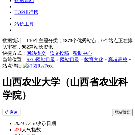
数据归档
TOP排行榜
站长工具
数据统计：
110
个主题分类，
1873
个优秀站点，
0
个站点正在排
队审核，
982
篇站长资讯
快捷方式：
网站提交
-
软文投稿
-
帮助中心
当前位置：
SEO网站目录
»
网站目录
»
教育文化
»
高考高校
»
站点详细
山西农业大学（山西省农业科
学院）
网站预览
2024-12-30
收录日期
471
人气指数