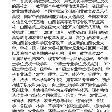
一，首批获得硕士学位授权、第七批获得博士学位授权
的高校之一，教育部本科教学评估优秀高校，省政府与
农业部共建高校，全国首批深化创新创业教育改革示范
高校，国家中西部基础能力建设入选高校，全国农业农
村信息化示范基地，山西省高等教育综合改革试点高
校，山西省第二批省级大众创业万众创新示范基地。学
校始建于1907年，2019年10月，省委省政府着眼山西省
高等教育和农业科研改革发展大局，决定山西农业大学
和山西省农业科学院合署改革，成立新的山西农业大
学。学校（院）现有太谷校区和太原龙城校区两个校区
以及遍布全省各地的科研机构，其中，教学单位22个，
直属科研机构20个。现有9个博士后科研流动站，9个博
士学位授权一级学科，1个博士专业学位授权类别；13个
硕士学位授权一级学科，8个硕士专业学位授权类别。学
科专业涵盖了农学、理学、工学、经济学、管理学、文
学、法学、艺术学等8个门类，拥有本科专业68个。初步
构建了以农科为核心、向上游生物学科和下游食品学科
双向延伸、其他相关学科为支撑的学科体系。现有动物
遗传育种与繁殖1个国家重点（培育）学科，农业工程、
作物学、园艺学、农业资源与环境、植物保护、畜牧
学、兽医学、林学、草学等9个省级重点学科。植物学与
动物学、农业科学、环境与生态科学三个学科进入ESI全