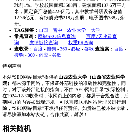
球前1%。学校校园面积3588亩，建筑面积137.6万平方
米，固定资产总值42.9亿元，其中教学科研设备总值
12.36亿元。有纸质藏书218万余册，电子图书388万余
册。
TAG标签：
山西
晋中
农业大学
大学
常规查询：
网站SEO信息查询
|
百度7天收录查
询
|
友情链接查询
|
权重PR查询
查收录
：
百度
-
搜狗
-
360
-
必应
-
谷歌
查搜索
：
百度
-
搜狗
-
360
-
必应
-
谷歌
特别声明
本站“SEO网站目录”提供的
山西农业大学（山西省农业科学
院）
都来源于网络，不保证外部链接的准确性和完整性，同
时，对于该外部链接的指向，不由“SEO网站目录”实际控制，
在2024-12-30收录时，该网页上的内容，都属于合规合法，后
期网页的内容如出现违规，可以直接联系网站管理员进行删
除，“SEO网站目录”不承担任何责任。如贵站已被本站收录，
请尽快添加本站友链，合作共赢，谢谢！
相关随机