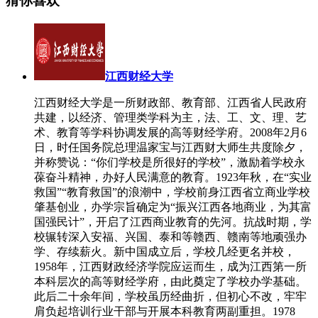
猜你喜欢
江西财经大学
江西财经大学是一所财政部、教育部、江西省人民政府
共建，以经济、管理类学科为主，法、工、文、理、艺
术、教育等学科协调发展的高等财经学府。2008年2月6
日，时任国务院总理温家宝与江西财大师生共度除夕，
并称赞说：“你们学校是所很好的学校”，激励着学校永
葆奋斗精神，办好人民满意的教育。1923年秋，在“实业
救国”“教育救国”的浪潮中，学校前身江西省立商业学校
肇基创业，办学宗旨确定为“振兴江西各地商业，为其富
国强民计”，开启了江西商业教育的先河。抗战时期，学
校辗转深入安福、兴国、泰和等赣西、赣南等地顽强办
学、存续薪火。新中国成立后，学校几经更名并校，
1958年，江西财政经济学院应运而生，成为江西第一所
本科层次的高等财经学府，由此奠定了学校办学基础。
此后二十余年间，学校虽历经曲折，但初心不改，牢牢
肩负起培训行业干部与开展本科教育两副重担。1978