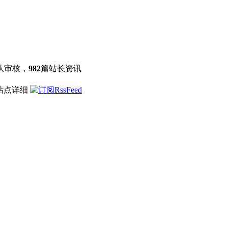
队审核，
982
篇站长资讯
 站点详细