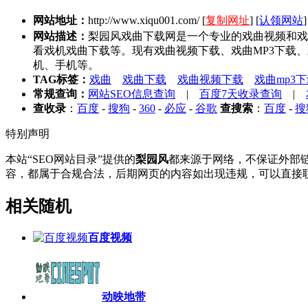
网站地址：
http://www.xiqu001.com/
[
复制网址
] [
认领网站
]
网站描述：
梨园风戏曲下载网是一个专业的戏曲视频和戏
看戏机戏曲下载等。现有戏曲视频下载、戏曲MP3下载
机、手机等。
TAG标签：
戏曲
戏曲下载
戏曲视频下载
戏曲mp3
常规查询：
网站SEO信息查询
|
百度7天收录查询
|
查收录
：
百度
-
搜狗
-
360
-
必应
-
谷歌
查搜索
：
百度
-
搜
特别声明
本站“SEO网站目录”提供的
梨园风
都来源于网络，不保证外部链接
容，都属于合规合法，后期网页的内容如出现违规，可以直接联
相关随机
百度视频
动映地带