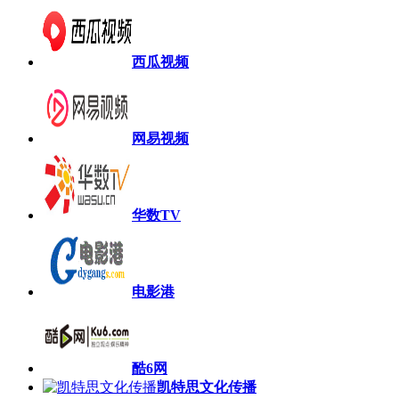
西瓜视频
网易视频
华数TV
电影港
酷6网
凯特思文化传播