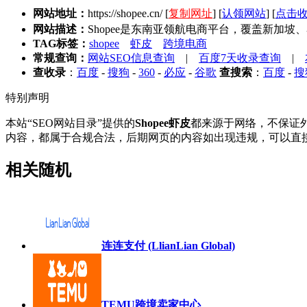
网站地址：
https://shopee.cn/
[
复制网址
] [
认领网站
] [
点击
网站描述：
Shopee是东南亚领航电商平台，覆盖新
TAG标签：
shopee
虾皮
跨境电商
常规查询：
网站SEO信息查询
|
百度7天收录查询
|
查收录
：
百度
-
搜狗
-
360
-
必应
-
谷歌
查搜索
：
百度
-
搜
特别声明
本站“SEO网站目录”提供的
Shopee虾皮
都来源于网络，不保证外
内容，都属于合规合法，后期网页的内容如出现违规，可以直接
相关随机
连连支付 (LlianLian Global)
TEMU跨境卖家中心