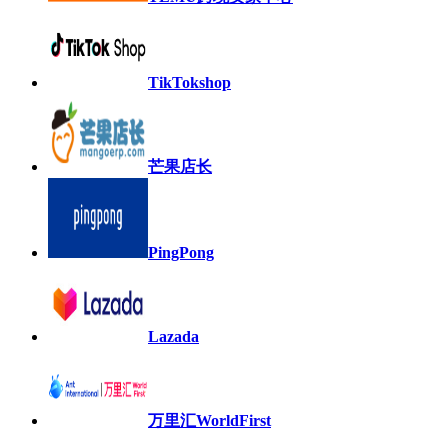
TikTokshop
芒果店长
PingPong
Lazada
万里汇WorldFirst