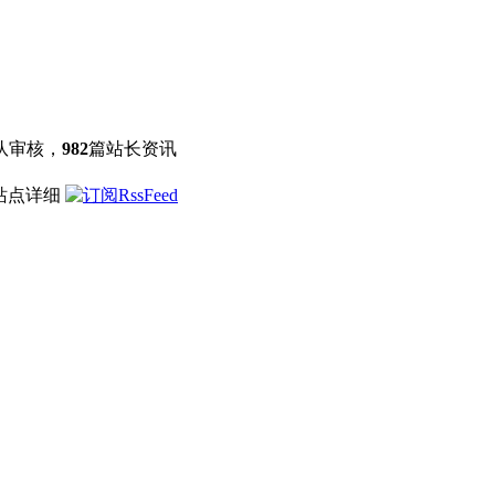
队审核，
982
篇站长资讯
 站点详细