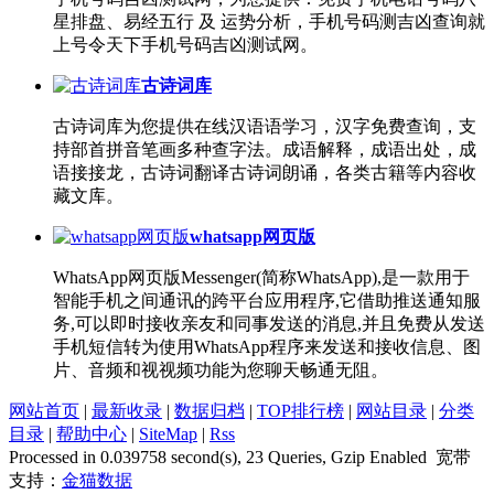
星排盘、易经五行 及 运势分析，手机号码测吉凶查询就
上号令天下手机号码吉凶测试网。
古诗词库
古诗词库为您提供在线汉语语学习，汉字免费查询，支
持部首拼音笔画多种查字法。成语解释，成语出处，成
语接接龙，古诗词翻译古诗词朗诵，各类古籍等内容收
藏文库。
whatsapp网页版
WhatsApp网页版Messenger(简称WhatsApp),是一款用于
智能手机之间通讯的跨平台应用程序,它借助推送通知服
务,可以即时接收亲友和同事发送的消息,并且免费从发送
手机短信转为使用WhatsApp程序来发送和接收信息、图
片、音频和视视频功能为您聊天畅通无阻。
网站首页
|
最新收录
|
数据归档
|
TOP排行榜
|
网站目录
|
分类
目录
|
帮助中心
|
SiteMap
|
Rss
Processed in 0.039758 second(s), 23 Queries, Gzip Enabled 宽带
支持：
金猫数据