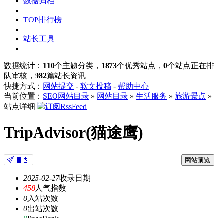
数据归档
TOP排行榜
站长工具
数据统计：
110
个主题分类，
1873
个优秀站点，
0
个站点正在排
队审核，
982
篇站长资讯
快捷方式：
网站提交
-
软文投稿
-
帮助中心
当前位置：
SEO网站目录
»
网站目录
»
生活服务
»
旅游景点
»
站点详细
TripAdvisor(猫途鹰)
网站预览
2025-02-27
收录日期
458
人气指数
0
入站次数
0
出站次数