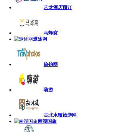
艺龙酒店预订
马蜂窝
遨途网
旅拍网
嗨游
古北水镇旅游网
南湖国旅