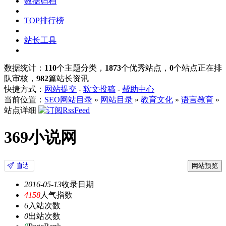
数据归档
TOP排行榜
站长工具
数据统计：
110
个主题分类，
1873
个优秀站点，
0
个站点正在排
队审核，
982
篇站长资讯
快捷方式：
网站提交
-
软文投稿
-
帮助中心
当前位置：
SEO网站目录
»
网站目录
»
教育文化
»
语言教育
»
站点详细
369小说网
网站预览
2016-05-13
收录日期
4158
人气指数
6
入站次数
0
出站次数