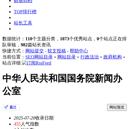
数据归档
TOP排行榜
站长工具
数据统计：
110
个主题分类，
1873
个优秀站点，
0
个站点正在排
队审核，
982
篇站长资讯
快捷方式：
网站提交
-
软文投稿
-
帮助中心
当前位置：
SEO网站目录
»
网站目录
»
行政法治
»
政府机构
»
站点详细
中华人民共和国国务院新闻办
公室
网站预览
2025-07-20
收录日期
455
人气指数