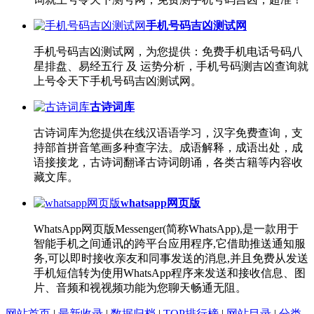
手机号码吉凶测试网
手机号码吉凶测试网，为您提供：免费手机电话号码八
星排盘、易经五行 及 运势分析，手机号码测吉凶查询就
上号令天下手机号码吉凶测试网。
古诗词库
古诗词库为您提供在线汉语语学习，汉字免费查询，支
持部首拼音笔画多种查字法。成语解释，成语出处，成
语接接龙，古诗词翻译古诗词朗诵，各类古籍等内容收
藏文库。
whatsapp网页版
WhatsApp网页版Messenger(简称WhatsApp),是一款用于
智能手机之间通讯的跨平台应用程序,它借助推送通知服
务,可以即时接收亲友和同事发送的消息,并且免费从发送
手机短信转为使用WhatsApp程序来发送和接收信息、图
片、音频和视视频功能为您聊天畅通无阻。
网站首页
|
最新收录
|
数据归档
|
TOP排行榜
|
网站目录
|
分类