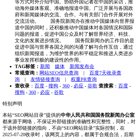
等方式对外介绍中国。协助外国记者在中国的采访，推
动海外媒体客观、准确地报道中国。广泛开展与各国政
府和新闻媒体的交流、合作。与有关部门合作开展对外
交流活动。 国务院新闻办在推动中国媒体向世界报
道中国的同时，还积极推动中国媒体对各国情况和国际
问题的报道，促进中国公众及时了解世界经济、科技、
文化的发展进步情况。 国务院新闻办的工作目的是
促进中国与世界各国之间的沟通了解与合作互信，通过
组织新闻报道，为维护世界的和平稳定和推进人类进步
事业发挥积极的建设性的作用。
TAG标签：
新闻
媒体
新闻发布会
常规查询：
网站SEO信息查询
|
百度7天收录查
询
|
友情链接查询
|
权重PR查询
查收录
：
百度
-
搜狗
-
360
-
必应
-
谷歌
查搜索
：
百度
-
搜狗
-
360
-
必应
-
谷歌
特别声明
本站“SEO网站目录”提供的
中华人民共和国国务院新闻办公室
都来源于网络，不保证外部链接的准确性和完整性，同时，对
于该外部链接的指向，不由“SEO网站目录”实际控制，在
2025-07-20收录时，该网页上的内容，都属于合规合法，后期