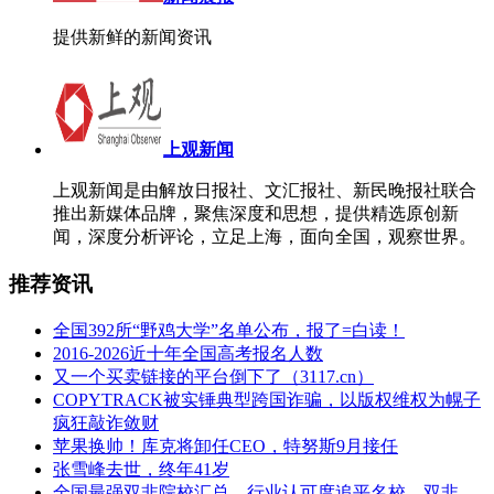
提供新鲜的新闻资讯
上观新闻
上观新闻是由解放日报社、文汇报社、新民晚报社联合
推出新媒体品牌，聚焦深度和思想，提供精选原创新
闻，深度分析评论，立足上海，面向全国，观察世界。
推荐资讯
全国392所“野鸡大学”名单公布，报了=白读！
2016-2026近十年全国高考报名人数
又一个买卖链接的平台倒下了（3117.cn）
COPYTRACK被实锤典型跨国诈骗，以版权维权为幌子
疯狂敲诈敛财
苹果换帅！库克将卸任CEO，特努斯9月接任
张雪峰去世，终年41岁
全国最强双非院校汇总，行业认可度追平名校，双非