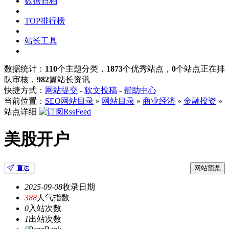
数据归档
TOP排行榜
站长工具
数据统计：
110
个主题分类，
1873
个优秀站点，
0
个站点正在排
队审核，
982
篇站长资讯
快捷方式：
网站提交
-
软文投稿
-
帮助中心
当前位置：
SEO网站目录
»
网站目录
»
商业经济
»
金融投资
»
站点详细
美股开户
网站预览
2025-09-08
收录日期
388
人气指数
0
入站次数
1
出站次数