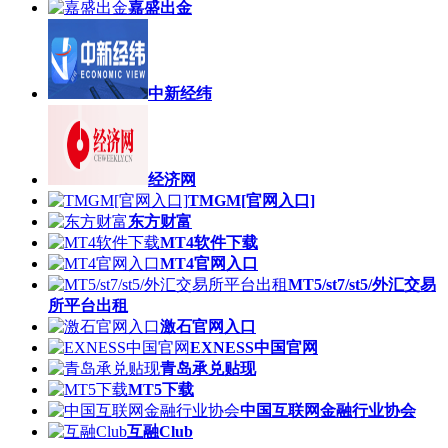
嘉盛出金
中新经纬
经济网
TMGM[官网入口]
东方财富
MT4软件下载
MT4官网入口
MT5/st7/st5/外汇交易
所平台出租
激石官网入口
EXNESS中国官网
青岛承兑贴现
MT5下载
中国互联网金融行业协会
互融Club