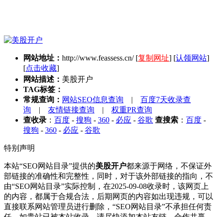
网站地址：
http://www.feassess.cn/
[
复制网址
] [
认领网站
]
[
点击收藏
]
网站描述：
美股开户
TAG标签：
常规查询：
网站SEO信息查询
|
百度7天收录查
询
|
友情链接查询
|
权重PR查询
查收录
：
百度
-
搜狗
-
360
-
必应
-
谷歌
查搜索
：
百度
-
搜狗
-
360
-
必应
-
谷歌
特别声明
本站“SEO网站目录”提供的
美股开户
都来源于网络，不保证外
部链接的准确性和完整性，同时，对于该外部链接的指向，不
由“SEO网站目录”实际控制，在2025-09-08收录时，该网页上
的内容，都属于合规合法，后期网页的内容如出现违规，可以
直接联系网站管理员进行删除，“SEO网站目录”不承担任何责
任。如贵站已被本站收录，请尽快添加本站友链，合作共赢，