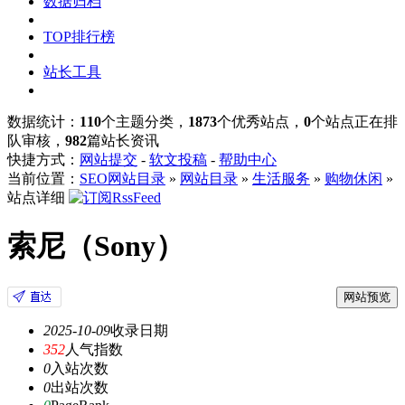
数据归档
TOP排行榜
站长工具
数据统计：
110
个主题分类，
1873
个优秀站点，
0
个站点正在排
队审核，
982
篇站长资讯
快捷方式：
网站提交
-
软文投稿
-
帮助中心
当前位置：
SEO网站目录
»
网站目录
»
生活服务
»
购物休闲
»
站点详细
索尼（Sony）
网站预览
2025-10-09
收录日期
352
人气指数
0
入站次数
0
出站次数