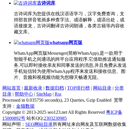
古诗词库
古诗词库为您提供在线汉语语学习，汉字免费查询，支
持部首拼音笔画多种查字法。成语解释，成语出处，成
语接接龙，古诗词翻译古诗词朗诵，各类古籍等内容收
藏文库。
whatsapp网页版
WhatsApp网页版Messenger(简称WhatsApp),是一款用于
智能手机之间通讯的跨平台应用程序,它借助推送通知服
务,可以即时接收亲友和同事发送的消息,并且免费从发送
手机短信转为使用WhatsApp程序来发送和接收信息、图
片、音频和视视频功能为您聊天畅通无阻。
网站首页
|
最新收录
|
数据归档
|
TOP排行榜
|
网站目录
|
分类
目录
|
帮助中心
|
SiteMap
|
Rss
Processed in 0.035756 second(s), 23 Queries, Gzip Enabled 宽带
支持：
金猫数据
Copyright © 2013-2025 seo123.net All Rights Reserved
粤ICP备
15000892号
站长QQ:
2303230985
网站声明：
SEO网站目录
所有网址来自网友及互联网数据收集