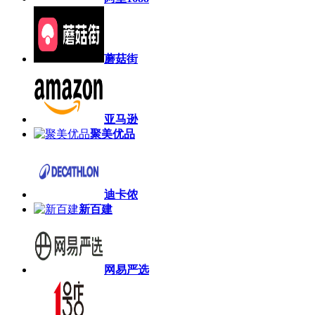
蘑菇街
亚马逊
聚美优品
迪卡侬
新百建
网易严选