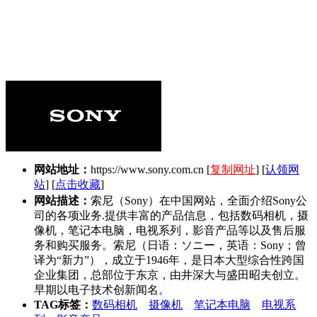
网站地址：
https://www.sony.com.cn
[
复制网址
] [
认领网
站
] [
点击收藏
]
网站描述：
索尼（Sony）在中国网站，全面介绍Sony公
司的各项业务.提供丰富的产品信息，包括数码相机，摄
像机，笔记本电脑，电视系列，影音产品等以及售后服
务和购买服务。索尼（日语：ソニー，英语：Sony；曾
译为“新力”），成立于1946年，是日本大型综合性跨国
企业集团，总部位于东京，由井深大与盛田昭夫创立。
早期以电子技术创新闻名。
TAG标签：
数码相机
摄像机
笔记本电脑
电视系