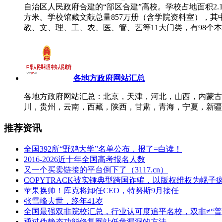
自治区人民政府合建的“部区合建”高校。学校占地面积2.
方米。学校馆藏文献总量857万册（含学院资料室），其中
教、文、理、工、农、医、管、艺等11大门类，有98个本科
各地方政府网站汇总
各地方政府网站汇总：北京，天津，河北，山西，内蒙古
川，贵州，云南，西藏，陕西，甘肃，青海，宁夏，新疆
推荐资讯
全国392所“野鸡大学”名单公布，报了=白读！
2016-2026近十年全国高考报名人数
又一个买卖链接的平台倒下了（3117.cn）
COPYTRACK被实锤典型跨国诈骗，以版权维权为幌子
苹果换帅！库克将卸任CEO，特努斯9月接任
张雪峰去世，终年41岁
全国最强双非院校汇总，行业认可度追平名校，双非≠“普
通过伪静态功能修复网站低危漏洞的方法