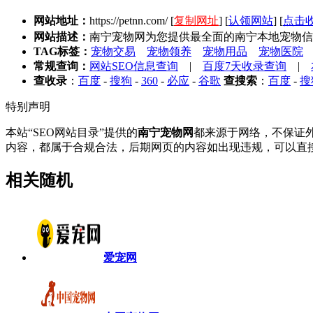
网站地址：
https://petnn.com/
[
复制网址
] [
认领网站
] [
点击
网站描述：
南宁宠物网为您提供最全面的南宁本地宠物信
TAG标签：
宠物交易
宠物领养
宠物用品
宠物医院
常规查询：
网站SEO信息查询
|
百度7天收录查询
|
查收录
：
百度
-
搜狗
-
360
-
必应
-
谷歌
查搜索
：
百度
-
搜
特别声明
本站“SEO网站目录”提供的
南宁宠物网
都来源于网络，不保证外
内容，都属于合规合法，后期网页的内容如出现违规，可以直接
相关随机
爱宠网