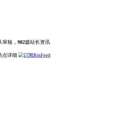
队审核，
982
篇站长资讯
 站点详细