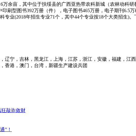
16万余亩，其中位于扶绥县的广西亚热带农科新城（农林动科研教学
印刷型图书392万册（件），电子图书465万册，电子期刊6.5
专业(2018年招生专业71个，其中44个专业按18个大类招生)。
，辽宁，吉林，黑龙江，上海，江苏，浙江，安徽，福建，江西
，香港，澳门，台湾，新疆生产建设兵团
疯狂敲诈敛财
通”！