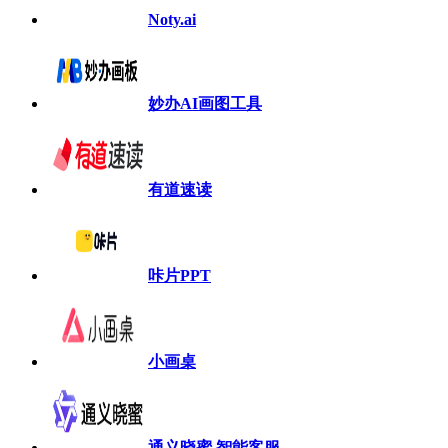
Noty.ai
妙办AI画图工具
有道速读
咔片PPT
小画桌
通义晓蜜 智能客服