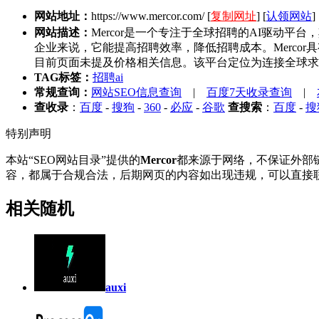
网站地址：
https://www.mercor.com/
[
复制网址
] [
认领网站
] 
网站描述：
Mercor是一个专注于全球招聘的AI驱动
企业来说，它能提高招聘效率，降低招聘成本。Merco
目前页面未提及价格相关信息。该平台定位为连接全球求
TAG标签：
招聘ai
常规查询：
网站SEO信息查询
|
百度7天收录查询
|
查收录
：
百度
-
搜狗
-
360
-
必应
-
谷歌
查搜索
：
百度
-
搜
特别声明
本站“SEO网站目录”提供的
Mercor
都来源于网络，不保证外部链
容，都属于合规合法，后期网页的内容如出现违规，可以直接联
相关随机
auxi