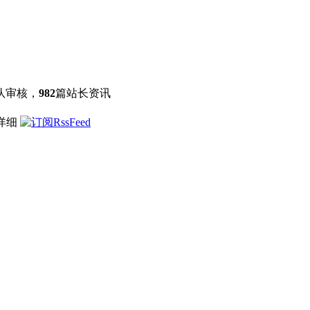
队审核，
982
篇站长资讯
点详细