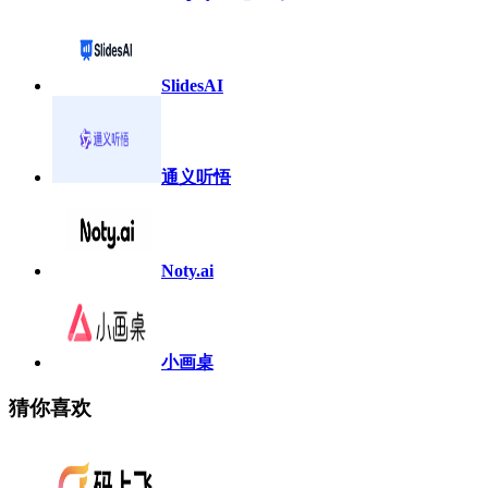
SlidesAI
通义听悟
Noty.ai
小画桌
猜你喜欢