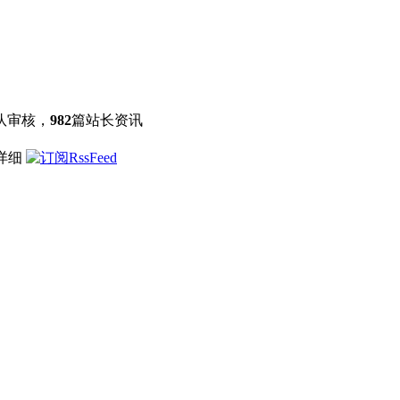
队审核，
982
篇站长资讯
点详细