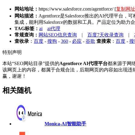
网站地址：
https://www.salesforce.com/agentforce/
[
复制网
网站描述：
Agentforce是Salesforce推出的A
集成，能利用Salesforce的数据和工具。产品定位为
TAG标签：
ai
ai代理
常规查询：
网站SEO信息查询
|
百度7天收录查询
|
查收录
：
百度
-
搜狗
-
360
-
必应
-
谷歌
查搜索
：
百度
-
搜
特别声明
本站“SEO网站目录”提供的
Agentforce AI代理平台
都来源于网络
该网页上的内容，都属于合规合法，后期网页的内容如出现违规
赢，谢谢！
相关随机
Monica-AI智能助手