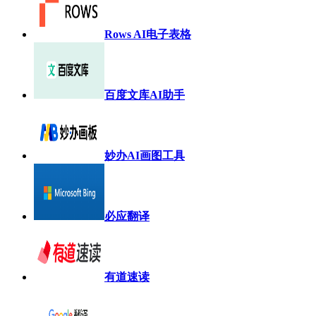
Rows AI电子表格
百度文库AI助手
妙办AI画图工具
必应翻译
有道速读