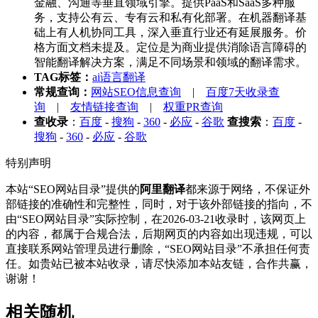
金融、沟通等垂直领域引擎。提供PaaS和SaaS多种服
务，支持公有云、专有云和私有化部署。在机器翻译基
础上有人机协同工具，深入垂直行业还有延展服务。价
格方面文档未提及。定位是为商业提供消除语言障碍的
智能翻译解决方案，满足不同场景和领域的翻译需求。
TAG标签：
ai语言翻译
常规查询：
网站SEO信息查询
|
百度7天收录查
询
|
友情链接查询
|
权重PR查询
查收录
：
百度
-
搜狗
-
360
-
必应
-
谷歌
查搜索
：
百度
-
搜狗
-
360
-
必应
-
谷歌
特别声明
本站“SEO网站目录”提供的
阿里翻译
都来源于网络，不保证外
部链接的准确性和完整性，同时，对于该外部链接的指向，不
由“SEO网站目录”实际控制，在2026-03-21收录时，该网页上
的内容，都属于合规合法，后期网页的内容如出现违规，可以
直接联系网站管理员进行删除，“SEO网站目录”不承担任何责
任。如贵站已被本站收录，请尽快添加本站友链，合作共赢，
谢谢！
相关随机