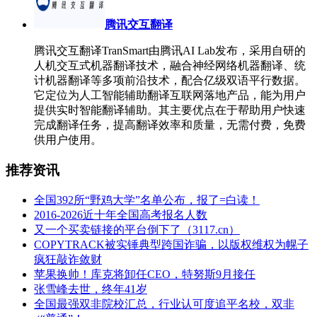
腾讯交互翻译
腾讯交互翻译TranSmart由腾讯AI Lab发布，采用自研的
人机交互式机器翻译技术，融合神经网络机器翻译、统
计机器翻译等多项前沿技术，配合亿级双语平行数据。
它定位为人工智能辅助翻译互联网落地产品，能为用户
提供实时智能翻译辅助。其主要优点在于帮助用户快速
完成翻译任务，提高翻译效率和质量，无需付费，免费
供用户使用。
推荐资讯
全国392所“野鸡大学”名单公布，报了=白读！
2016-2026近十年全国高考报名人数
又一个买卖链接的平台倒下了（3117.cn）
COPYTRACK被实锤典型跨国诈骗，以版权维权为幌子
疯狂敲诈敛财
苹果换帅！库克将卸任CEO，特努斯9月接任
张雪峰去世，终年41岁
全国最强双非院校汇总，行业认可度追平名校，双非