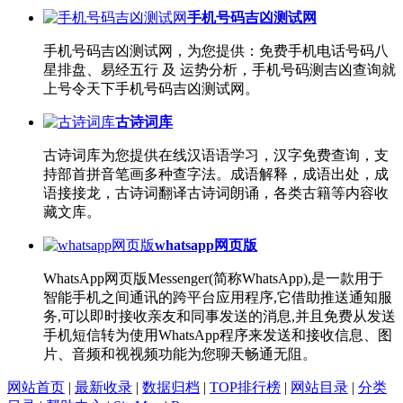
手机号码吉凶测试网
手机号码吉凶测试网，为您提供：免费手机电话号码八
星排盘、易经五行 及 运势分析，手机号码测吉凶查询就
上号令天下手机号码吉凶测试网。
古诗词库
古诗词库为您提供在线汉语语学习，汉字免费查询，支
持部首拼音笔画多种查字法。成语解释，成语出处，成
语接接龙，古诗词翻译古诗词朗诵，各类古籍等内容收
藏文库。
whatsapp网页版
WhatsApp网页版Messenger(简称WhatsApp),是一款用于
智能手机之间通讯的跨平台应用程序,它借助推送通知服
务,可以即时接收亲友和同事发送的消息,并且免费从发送
手机短信转为使用WhatsApp程序来发送和接收信息、图
片、音频和视视频功能为您聊天畅通无阻。
网站首页
|
最新收录
|
数据归档
|
TOP排行榜
|
网站目录
|
分类