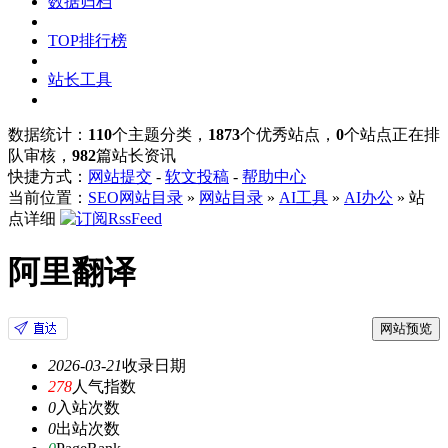
数据归档
TOP排行榜
站长工具
数据统计：
110
个主题分类，
1873
个优秀站点，
0
个站点正在排
队审核，
982
篇站长资讯
快捷方式：
网站提交
-
软文投稿
-
帮助中心
当前位置：
SEO网站目录
»
网站目录
»
AI工具
»
AI办公
» 站
点详细
阿里翻译
网站预览
2026-03-21
收录日期
278
人气指数
0
入站次数
0
出站次数