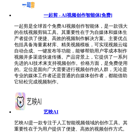
一起剪 - AI视频创作智能体[免费]
一起剪是全球首个免费AI视频创作智能体，是一款强大
的在线视频剪辑工具。其重要性在于为自媒体和媒体生
产者提供了便捷、高效的视频制作解决方案。主要优点
包括具备海量素材库、精美视频模板，可实现视频云端
自动合成、一键发布等功能，能够帮助用户零成本制作
视频并多渠道快速传播。产品背景上，它提供了一系列
先进的AI技术来支持视频创作。价格方面，是免费使用
的。定位是面向广大需要进行视频创作的人群，无论是
专业的媒体工作者还是普通的自媒体创作者，都能借助
它轻松完成视频制作。
艺映AI
艺映AI是一款专注于人工智能视频领域的创作工具。其
重要性在于为用户提供了便捷、高效的视频创作方式。