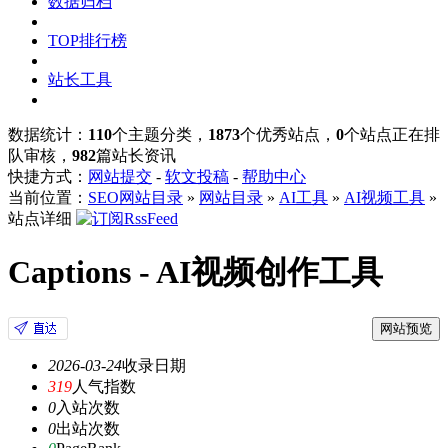
数据归档
TOP排行榜
站长工具
数据统计：
110
个主题分类，
1873
个优秀站点，
0
个站点正在排
队审核，
982
篇站长资讯
快捷方式：
网站提交
-
软文投稿
-
帮助中心
当前位置：
SEO网站目录
»
网站目录
»
AI工具
»
AI视频工具
»
站点详细
Captions - AI视频创作工具
网站预览
2026-03-24
收录日期
319
人气指数
0
入站次数
0
出站次数