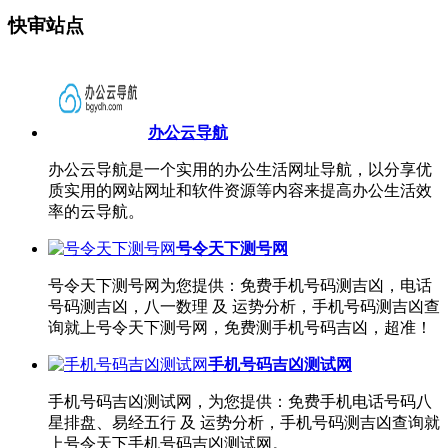
快审站点
办公云导航
办公云导航是一个实用的办公生活网址导航，以分享优
质实用的网站网址和软件资源等内容来提高办公生活效
率的云导航。
号令天下测号网
号令天下测号网为您提供：免费手机号码测吉凶，电话
号码测吉凶，八一数理 及 运势分析，手机号码测吉凶查
询就上号令天下测号网，免费测手机号码吉凶，超准！
手机号码吉凶测试网
手机号码吉凶测试网，为您提供：免费手机电话号码八
星排盘、易经五行 及 运势分析，手机号码测吉凶查询就
上号令天下手机号码吉凶测试网。