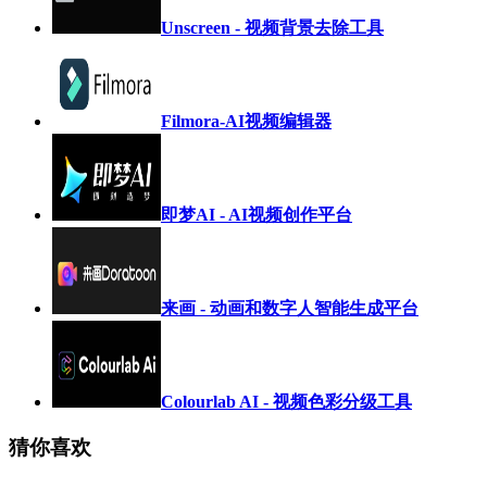
Unscreen - 视频背景去除工具
Filmora-AI视频编辑器
即梦AI - AI视频创作平台
来画 - 动画和数字人智能生成平台
Colourlab AI - 视频色彩分级工具
猜你喜欢