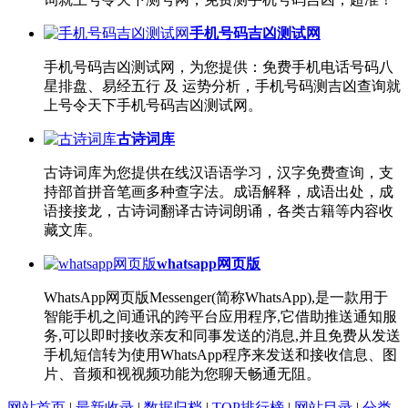
手机号码吉凶测试网
手机号码吉凶测试网，为您提供：免费手机电话号码八
星排盘、易经五行 及 运势分析，手机号码测吉凶查询就
上号令天下手机号码吉凶测试网。
古诗词库
古诗词库为您提供在线汉语语学习，汉字免费查询，支
持部首拼音笔画多种查字法。成语解释，成语出处，成
语接接龙，古诗词翻译古诗词朗诵，各类古籍等内容收
藏文库。
whatsapp网页版
WhatsApp网页版Messenger(简称WhatsApp),是一款用于
智能手机之间通讯的跨平台应用程序,它借助推送通知服
务,可以即时接收亲友和同事发送的消息,并且免费从发送
手机短信转为使用WhatsApp程序来发送和接收信息、图
片、音频和视视频功能为您聊天畅通无阻。
网站首页
|
最新收录
|
数据归档
|
TOP排行榜
|
网站目录
|
分类