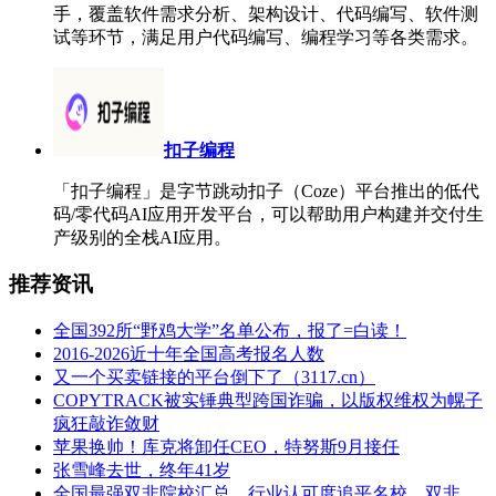
手，覆盖软件需求分析、架构设计、代码编写、软件测
试等环节，满足用户代码编写、编程学习等各类需求。
扣子编程
「扣子编程」是字节跳动扣子（Coze）平台推出的低代
码/零代码AI应用开发平台，可以帮助用户构建并交付生
产级别的全栈AI应用。
推荐资讯
全国392所“野鸡大学”名单公布，报了=白读！
2016-2026近十年全国高考报名人数
又一个买卖链接的平台倒下了（3117.cn）
COPYTRACK被实锤典型跨国诈骗，以版权维权为幌子
疯狂敲诈敛财
苹果换帅！库克将卸任CEO，特努斯9月接任
张雪峰去世，终年41岁
全国最强双非院校汇总，行业认可度追平名校，双非