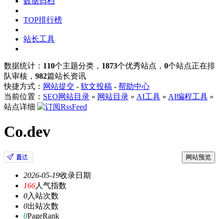
数据归档
TOP排行榜
站长工具
数据统计：
110
个主题分类，
1873
个优秀站点，
0
个站点正在排
队审核，
982
篇站长资讯
快捷方式：
网站提交
-
软文投稿
-
帮助中心
当前位置：
SEO网站目录
»
网站目录
»
AI工具
»
AI编程工具
»
站点详细
Co.dev
网站预览
2026-05-19
收录日期
166
人气指数
0
入站次数
0
出站次数
0
PageRank