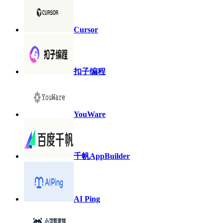
Cursor
扣子编程
YouWare
千帆AppBuilder
AI Ping