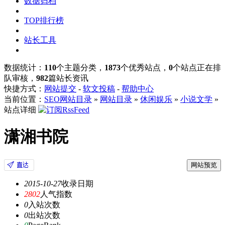
数据归档
TOP排行榜
站长工具
数据统计：
110
个主题分类，
1873
个优秀站点，
0
个站点正在排
队审核，
982
篇站长资讯
快捷方式：
网站提交
-
软文投稿
-
帮助中心
当前位置：
SEO网站目录
»
网站目录
»
休闲娱乐
»
小说文学
»
站点详细
潇湘书院
网站预览
2015-10-27
收录日期
2802
人气指数
0
入站次数
0
出站次数