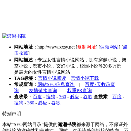
网站地址：
http://www.xxsy.net
[
复制网址
] [
认领网站
] [
点
击收藏
]
网站描述：
专业女性言情小说网站，拥有穿越小说，架
空小说，都市小说，玄幻小说，校园小说等20多万部，
是最大的女性言情小说网站
TAG标签：
言情小说阅读
言情小说下载
常规查询：
网站SEO信息查询
|
百度7天收录查
询
|
友情链接查询
|
权重PR查询
查收录
：
百度
-
搜狗
-
360
-
必应
-
谷歌
查搜索
：
百度
-
搜狗
-
360
-
必应
-
谷歌
特别声明
本站“SEO网站目录”提供的
潇湘书院
都来源于网络，不保证外
部链接的准确性和完整性，同时，对于该外部链接的指向，不