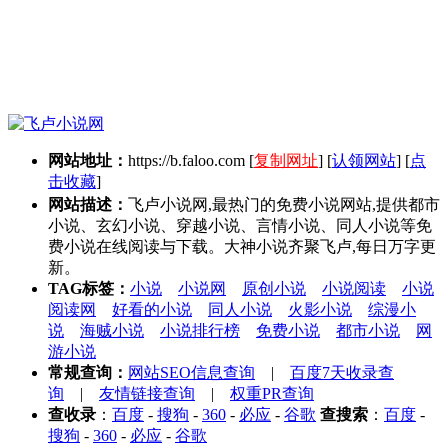
网站地址：
https://b.faloo.com
[
复制网址
] [
认领网站
] [
点
击收藏
]
网站描述：
飞卢小说网,最热门的免费小说网站,提供都市
小说、玄幻小说、穿越小说、言情小说、同人小说等免
费小说在线阅读与下载。大神小说齐聚飞卢,每日万字更
新。
TAG标签：
小说
小说网
原创小说
小说阅读
小说
阅读网
好看的小说
同人小说
火影小说
综漫小
说
海贼小说
小说排行榜
免费小说
都市小说
网
游小说
常规查询：
网站SEO信息查询
|
百度7天收录查
询
|
友情链接查询
|
权重PR查询
查收录
：
百度
-
搜狗
-
360
-
必应
-
谷歌
查搜索
：
百度
-
搜狗
-
360
-
必应
-
谷歌