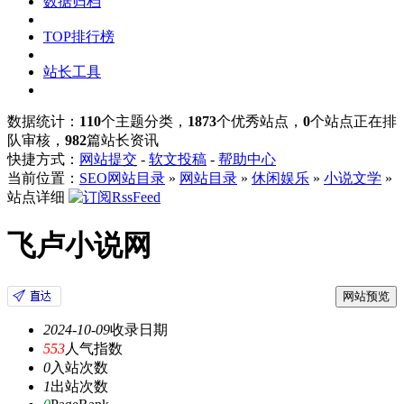
数据归档
TOP排行榜
站长工具
数据统计：
110
个主题分类，
1873
个优秀站点，
0
个站点正在排
队审核，
982
篇站长资讯
快捷方式：
网站提交
-
软文投稿
-
帮助中心
当前位置：
SEO网站目录
»
网站目录
»
休闲娱乐
»
小说文学
»
站点详细
飞卢小说网
网站预览
2024-10-09
收录日期
553
人气指数
0
入站次数
1
出站次数