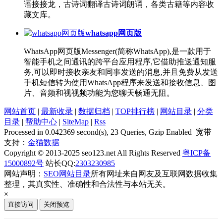
语接接龙，古诗词翻译古诗词朗诵，各类古籍等内容收
藏文库。
whatsapp网页版
WhatsApp网页版Messenger(简称WhatsApp),是一款用于
智能手机之间通讯的跨平台应用程序,它借助推送通知服
务,可以即时接收亲友和同事发送的消息,并且免费从发送
手机短信转为使用WhatsApp程序来发送和接收信息、图
片、音频和视视频功能为您聊天畅通无阻。
网站首页
|
最新收录
|
数据归档
|
TOP排行榜
|
网站目录
|
分类
目录
|
帮助中心
|
SiteMap
|
Rss
Processed in 0.042369 second(s), 23 Queries, Gzip Enabled 宽带
支持：
金猫数据
Copyright © 2013-2025 seo123.net All Rights Reserved
粤ICP备
15000892号
站长QQ:
2303230985
网站声明：
SEO网站目录
所有网址来自网友及互联网数据收集
整理，其真实性、准确性和合法性与本站无关。
×
直接访问
关闭预览