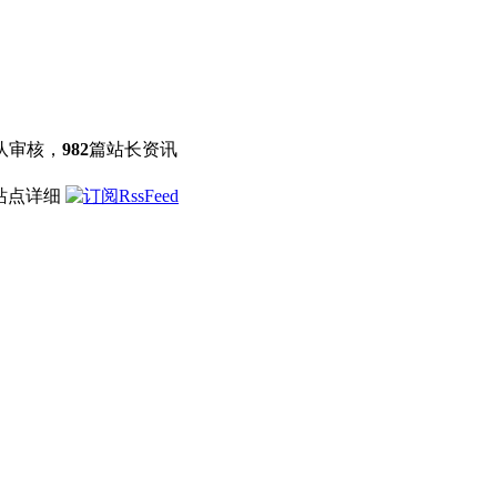
队审核，
982
篇站长资讯
 站点详细