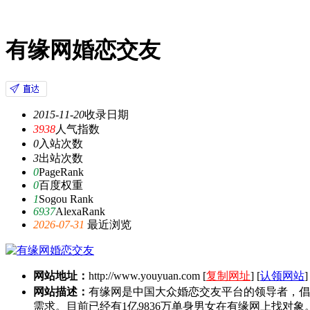
有缘网婚恋交友
2015-11-20
收录日期
3938
人气指数
0
入站次数
3
出站次数
0
PageRank
0
百度权重
1
Sogou Rank
6937
AlexaRank
2026-07-31
最近浏览
网站地址：
http://www.youyuan.com
[
复制网址
] [
认领网站
]
网站描述：
有缘网是中国大众婚恋交友平台的领导者，倡
需求。目前已经有1亿9836万单身男女在有缘网上找对