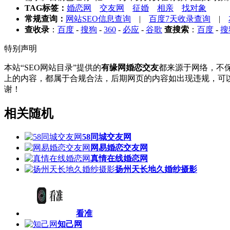
TAG标签：
婚恋网
交友网
征婚
相亲
找对象
常规查询：
网站SEO信息查询
|
百度7天收录查询
|
查收录
：
百度
-
搜狗
-
360
-
必应
-
谷歌
查搜索
：
百度
-
搜
特别声明
本站“SEO网站目录”提供的
有缘网婚恋交友
都来源于网络，不保
上的内容，都属于合规合法，后期网页的内容如出现违规，可以
谢！
相关随机
58同城交友网
网易婚恋交友网
真情在线婚恋网
扬州天长地久婚纱摄影
看准
知己网