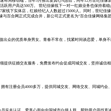
布局移动端，当年5月推出爱真心App后，同年12月世纪佳缘新版
用户高达500万。 世纪佳缘线下一对一红娘业务也保持着稳步提
07家线下实体店，红娘经纪人人数超过15000人。同时，世纪
纪佳缘与百合网正式完成合并，新公司正式更名为“百合佳缘网络集
颜值出众的优质单身男女。青春不常在，找紧时间谈恋爱，单身
领提供征婚交友服务，免费发布约会促成同城交友，坚持诚信相
社区网站，拥有注册会员4000多万，提供同城交友、网络交友、同
册会员实名认证。爱真心面向中国城市白领人群，帮助用户寻找真