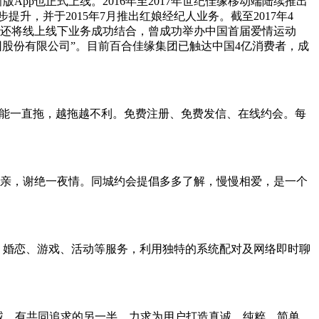
App也正式上线。2016年至2017年世纪佳缘移动端陆续推出
升，并于2015年7月推出红娘经纪人业务。截至2017年4
佳缘还将线上线下业务成功结合，曾成功举办中国首届爱情运动
团股份有限公司”。目前百合佳缘集团已触达中国4亿消费者，成
不能一直拖，越拖越不利。免费注册、免费发信、在线约会。每
亲，谢绝一夜情。同城约会提倡多多了解，慢慢相爱，是一个
城约会、婚恋、游戏、活动等服务，利用独特的系统配对及网络即时聊
诚、有共同追求的另一半。力求为用户打造真诚、纯粹、简单、