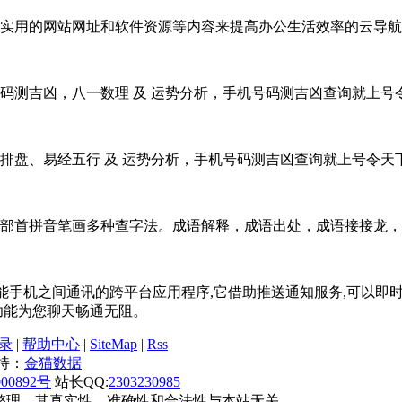
实用的网站网址和软件资源等内容来提高办公生活效率的云导航
码测吉凶，八一数理 及 运势分析，手机号码测吉凶查询就上号
排盘、易经五行 及 运势分析，手机号码测吉凶查询就上号令天
部首拼音笔画多种查字法。成语解释，成语出处，成语接接龙
p),是一款用于智能手机之间通讯的跨平台应用程序,它借助推送通知服
频功能为您聊天畅通无阻。
录
|
帮助中心
|
SiteMap
|
Rss
带支持：
金猫数据
00892号
站长QQ:
2303230985
整理，其真实性、准确性和合法性与本站无关。