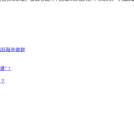
疯狂敲诈敛财
通”！
点？