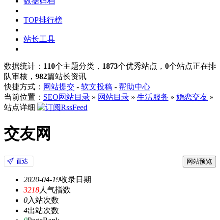
数据归档
TOP排行榜
站长工具
数据统计：
110
个主题分类，
1873
个优秀站点，
0
个站点正在排
队审核，
982
篇站长资讯
快捷方式：
网站提交
-
软文投稿
-
帮助中心
当前位置：
SEO网站目录
»
网站目录
»
生活服务
»
婚恋交友
»
站点详细
交友网
网站预览
2020-04-19
收录日期
3218
人气指数
0
入站次数
4
出站次数