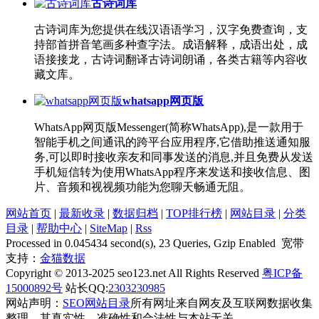
古诗词库
古诗词库为您提供在线汉语语学习，汉字免费查询，支
持部首拼音笔画多种查字法。成语解释，成语出处，成
语接接龙，古诗词翻译古诗词朗诵，各类古籍等内容收
藏文库。
whatsapp网页版
WhatsApp网页版Messenger(简称WhatsApp),是一款用于
智能手机之间通讯的跨平台应用程序,它借助推送通知服
务,可以即时接收亲友和同事发送的消息,并且免费从发送
手机短信转为使用WhatsApp程序来发送和接收信息、图
片、音频和视视频功能为您聊天畅通无阻。
网站首页
|
最新收录
|
数据归档
|
TOP排行榜
|
网站目录
|
分类
目录
|
帮助中心
|
SiteMap
|
Rss
Processed in 0.045434 second(s), 23 Queries, Gzip Enabled 宽带
支持：
金猫数据
Copyright © 2013-2025 seo123.net All Rights Reserved
粤ICP备
15000892号
站长QQ:
2303230985
网站声明：
SEO网站目录
所有网址来自网友及互联网数据收集
整理，其真实性、准确性和合法性与本站无关。