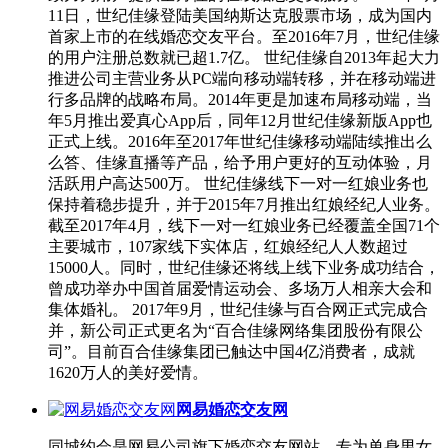
11日，世纪佳缘登陆美国纳斯达克股票市场，成为国内
首家上市的在线婚恋交友平台。至2016年7月，世纪佳缘
的用户注册总数就已超1.7亿。 世纪佳缘自2013年起大力
推进公司主营业务从PC端向移动端转移，并在移动端进
行多品牌的战略布局。2014年更是加速布局移动端，当
年5月推出爱真心App后，同年12月世纪佳缘新版App也
正式上线。2016年至2017年世纪佳缘移动端陆续推出么
么答、佳缘直播等产品，给予用户更好的互动体验，月
活跃用户高达500万。 世纪佳缘线下一对一红娘业务也
保持着稳步提升，并于2015年7月推出红娘经纪人业务。
截至2017年4月，线下一对一红娘业务已经覆盖全国71个
主要城市，107家线下实体店，红娘经纪人人数超过
15000人。同时，世纪佳缘还将线上线下业务成功结合，
曾成功举办中国首届爱情运动会、多场万人相亲大会和
集体婚礼。 2017年9月，世纪佳缘与百合网正式完成合
并，新公司正式更名为“百合佳缘网络集团股份有限公
司”。目前百合佳缘集团已触达中国4亿消费者，成就
1620万人的美好爱情。
网易婚恋交友网
同城约会是网易公司旗下婚恋交友网站，专为单身男女