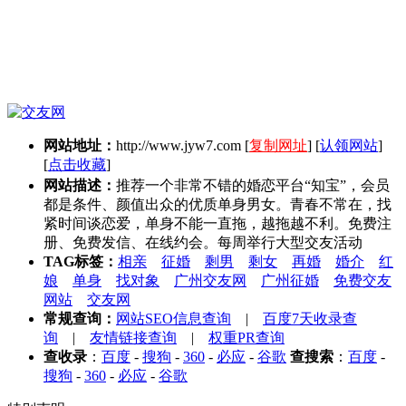
网站地址：
http://www.jyw7.com
[
复制网址
] [
认领网站
]
[
点击收藏
]
网站描述：
推荐一个非常不错的婚恋平台“知宝”，会员
都是条件、颜值出众的优质单身男女。青春不常在，找
紧时间谈恋爱，单身不能一直拖，越拖越不利。免费注
册、免费发信、在线约会。每周举行大型交友活动
TAG标签：
相亲
征婚
剩男
剩女
再婚
婚介
红
娘
单身
找对象
广州交友网
广州征婚
免费交友
网站
交友网
常规查询：
网站SEO信息查询
|
百度7天收录查
询
|
友情链接查询
|
权重PR查询
查收录
：
百度
-
搜狗
-
360
-
必应
-
谷歌
查搜索
：
百度
-
搜狗
-
360
-
必应
-
谷歌