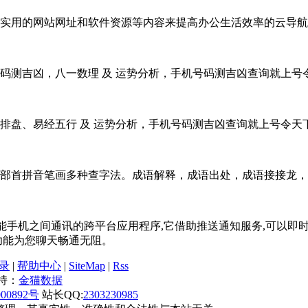
实用的网站网址和软件资源等内容来提高办公生活效率的云导航
码测吉凶，八一数理 及 运势分析，手机号码测吉凶查询就上号
排盘、易经五行 及 运势分析，手机号码测吉凶查询就上号令天
部首拼音笔画多种查字法。成语解释，成语出处，成语接接龙
p),是一款用于智能手机之间通讯的跨平台应用程序,它借助推送通知服
频功能为您聊天畅通无阻。
录
|
帮助中心
|
SiteMap
|
Rss
带支持：
金猫数据
00892号
站长QQ:
2303230985