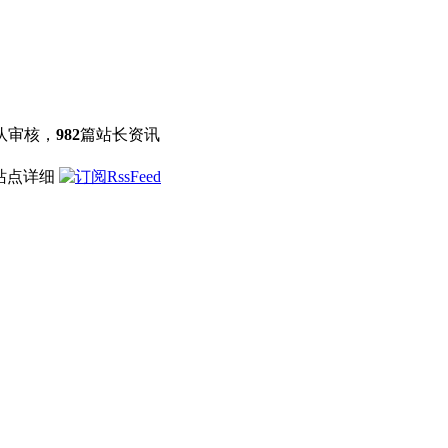
队审核，
982
篇站长资讯
 站点详细