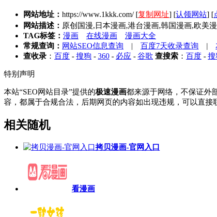
网站地址：
https://www.1kkk.com/
[
复制网址
] [
认领网站
] [
网站描述：
原创国漫,日本漫画,港台漫画,韩国漫画,欧美
TAG标签：
漫画
在线漫画
漫画大全
常规查询：
网站SEO信息查询
|
百度7天收录查询
|
查收录
：
百度
-
搜狗
-
360
-
必应
-
谷歌
查搜索
：
百度
-
搜
特别声明
本站“SEO网站目录”提供的
极速漫画
都来源于网络，不保证外部链
容，都属于合规合法，后期网页的内容如出现违规，可以直接联
相关随机
拷贝漫画-官网入口
看漫画