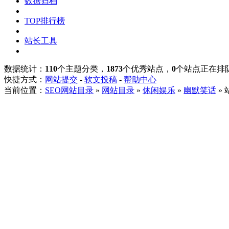
数据归档
TOP排行榜
站长工具
数据统计：
110
个主题分类，
1873
个优秀站点，
0
个站点正在排
快捷方式：
网站提交
-
软文投稿
-
帮助中心
当前位置：
SEO网站目录
»
网站目录
»
休闲娱乐
»
幽默笑话
»