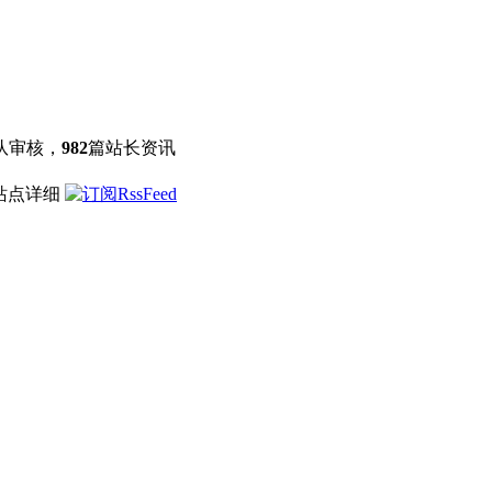
队审核，
982
篇站长资讯
 站点详细