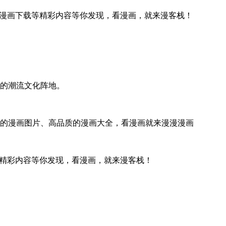
和漫画下载等精彩内容等你发现，看漫画，就来漫客栈！
的潮流文化阵地。
的漫画图片、高品质的漫画大全，看漫画就来漫漫漫画
等精彩内容等你发现，看漫画，就来漫客栈！