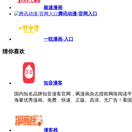
极速漫画
腾讯动漫-官网入口
一耽漫画-入口
猜你喜欢
知音漫客
国内知名品牌知音漫客官网，飒漫画杂志授权网络阅读平
海量优秀漫画。免费、快速、正版、高清、无广告！看国
漫客栈