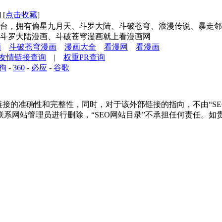
] [
点击收藏
]
台，拥有偷星九月天、斗罗大陆、斗破苍穹、浪漫传说、暴走邻
斗罗大陆漫画、斗破苍穹漫画就上看漫画网
画
斗破苍穹漫画
漫画大全
看漫网
看漫画
友情链接查询
|
权重PR查询
狗
-
360
-
必应
-
谷歌
的准确性和完整性，同时，对于该外部链接的指向，不由“SEO网站
系网站管理员进行删除，“SEO网站目录”不承担任何责任。