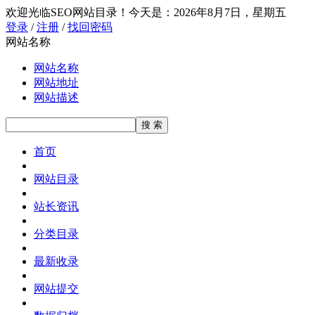
欢迎光临SEO网站目录！
今天是：2026年8月7日，星期五
登录
/
注册
/
找回密码
网站名称
网站名称
网站地址
网站描述
首页
网站目录
站长资讯
分类目录
最新收录
网站提交