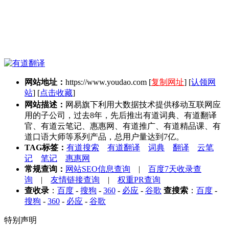
网站地址：
https://www.youdao.com
[
复制网址
] [
认领网
站
] [
点击收藏
]
网站描述：
网易旗下利用大数据技术提供移动互联网应
用的子公司，过去8年，先后推出有道词典、有道翻译
官、有道云笔记、惠惠网、有道推广、有道精品课、有
道口语大师等系列产品，总用户量达到7亿。
TAG标签：
有道搜索
有道翻译
词典
翻译
云笔
记
笔记
惠惠网
常规查询：
网站SEO信息查询
|
百度7天收录查
询
|
友情链接查询
|
权重PR查询
查收录
：
百度
-
搜狗
-
360
-
必应
-
谷歌
查搜索
：
百度
-
搜狗
-
360
-
必应
-
谷歌
特别声明