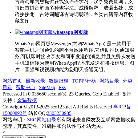
古诗词库为您提供在线汉语语学习，汉字免费查询，支
持部首拼音笔画多种查字法。成语解释，成语出处，成
语接接龙，古诗词翻译古诗词朗诵，各类古籍等内容收
藏文库。
whatsapp网页版
WhatsApp网页版Messenger(简称WhatsApp),是一款用于
智能手机之间通讯的跨平台应用程序,它借助推送通知服
务,可以即时接收亲友和同事发送的消息,并且免费从发送
手机短信转为使用WhatsApp程序来发送和接收信息、图
片、音频和视视频功能为您聊天畅通无阻。
网站首页
|
最新收录
|
数据归档
|
TOP排行榜
|
网站目录
|
分类
目录
|
帮助中心
|
SiteMap
|
Rss
Processed in 0.035650 second(s), 23 Queries, Gzip Enabled 宽带
支持：
金猫数据
Copyright © 2013-2025 seo123.net All Rights Reserved
粤ICP备
15000892号
站长QQ:
2303230985
网站声明：
SEO网站目录
所有网址来自网友及互联网数据收集
整理，其真实性、准确性和合法性与本站无关。
×