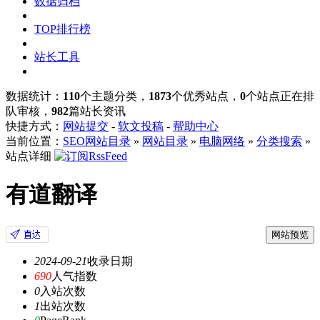
数据归档
TOP排行榜
站长工具
数据统计：
110
个主题分类，
1873
个优秀站点，
0
个站点正在排
队审核，
982
篇站长资讯
快捷方式：
网站提交
-
软文投稿
-
帮助中心
当前位置：
SEO网站目录
»
网站目录
»
电脑网络
»
分类搜索
»
站点详细
有道翻译
网站预览
2024-09-21
收录日期
690
人气指数
0
入站次数
1
出站次数